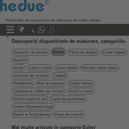
Producător de instrumente de măsurare de înaltă calitate
Descoperiți dispozitivele de măsurare, categoriile.
Echer
Dispozitiv de trasare
Pătrat de dulgher
Echer reglabil
Raportor
Nivele
Laser cu linie
Laser rotativ
Receptor laser rotativ
Accesorii de nivelare
Trepied
Ruletă/mire
Roți de măsurat
Șubler Vernier
Șabloane și calibre de contact
Nivel cu furtun
Nivel cu bulă de aer
Laser de poziționare
Andere Messwerkzeuge
Baterii & Încărcătoare
Piese de schimb
Mai multe articole în categorie Echer