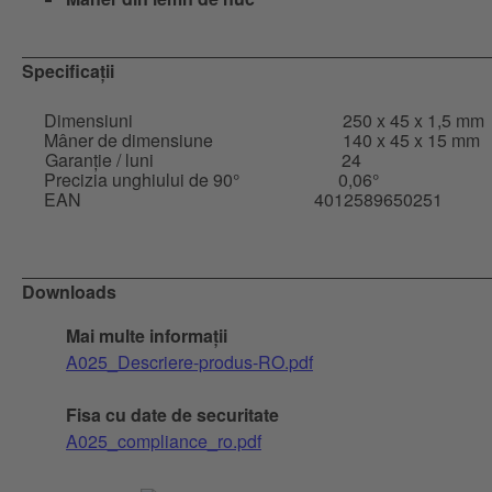
Specificații
Dimensiuni
250 x 45 x 1,5 mm
Mâner de dimensiune
140 x 45 x 15 mm
Garanție / luni
24
Precizia unghiului de 90°
0,06°
EAN
4012589650251
Downloads
Mai multe informații
A025_Descriere-produs-RO.pdf
Fisa cu date de securitate
A025_compliance_ro.pdf