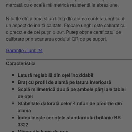
marcată cu o scală milimetrică rezistentă la abraziune.
Niturile din alamă și un fiting din alamă conferă unghiului
un aspect de înaltă calitate. Fiecare unghi este calibrat cu
o precizie de cel puțin 0,06°. Puteți obține certificatul de
calibrare prin scanarea codului QR de pe suport.
Garanție / luni: 24
Caracteristici
Latură reglabilă din oțel inoxidabil
Braț cu profil de alamă pe latura interioară
Scală milimetrică dublă pe ambele părți ale tablei
de oțel
Stabilitate datorată celor 4 nituri de precizie din
alamă
Îndeplinește cerințele standardului britanic BS
3322
Mâner din lemn de nuc