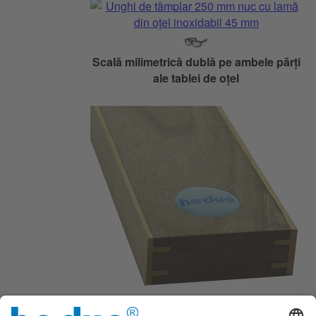
Scală milimetrică dublă pe ambele părți
ale tablei de oțel