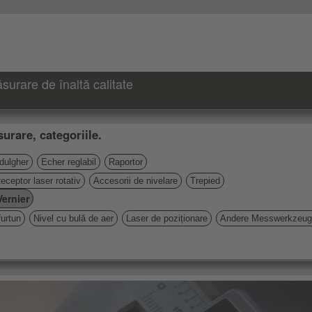
urare de înaltă calitate
urare, categoriile.
 dulgher
Echer reglabil
Raportor
eceptor laser rotativ
Accesorii de nivelare
Trepied
Vernier
furtun
Nivel cu bulă de aer
Laser de poziționare
Andere Messwerkzeu