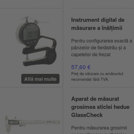
Instrument digital de
măsurare a înălțimii
Pentru configurarea exactă a
pânzelor de fierăstrău și a
capetelor de frezat
57,60 €
Preț de vânzare cu amănuntul
Află mai multe
recomandat fără TVA.
Aparat de măsurat
grosimea sticlei hedue
GlassCheck
Pentru măsurarea grosimii