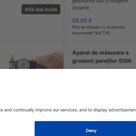
geamurilor sau a vitrajelor
izolante
Află mai multe
59,00 €
Preț de vânzare cu amănuntul
recomandat fără TVA.
Aparat de măsurare a
grosimii pereților S300
Măsurarea precisă a grosimii
pereților prin prinderea mandr
ușii
189,00 €
Preț de vânzare cu amănuntul
Află mai multe
recomandat fără TVA.
imprima
|
despre noi
|
Protejarea datelor