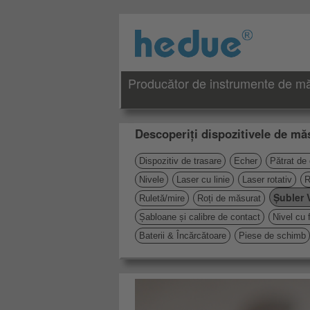
Producător de instrumente de măs
Descoperiți dispozitivele de măs
Dispozitiv de trasare
Echer
Pătrat de
Nivele
Laser cu linie
Laser rotativ
R
Șubler 
Ruletă/mire
Roți de măsurat
Șabloane și calibre de contact
Nivel cu 
Baterii & Încărcătoare
Piese de schimb