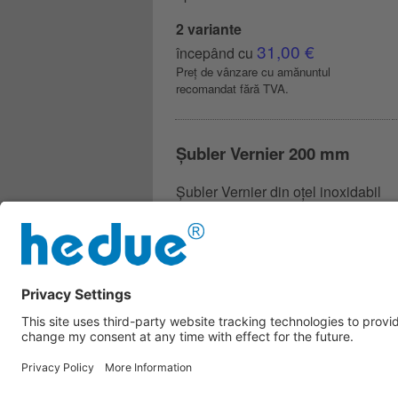
2 variante
31,00 €
începând cu
Preț de vânzare cu amănuntul
recomandat fără TVA.
Șubler Vernier 200 mm
Șubler Vernier din oțel inoxidabil
cu cadran
59,00 €
Preț de vânzare cu amănuntul
recomandat fără TVA.