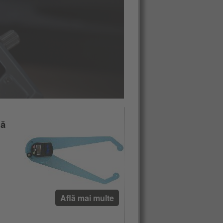
lă
Află mai multe