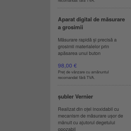
recomandat fără TVA.
Aparat digital de măsurare
a grosimii
Măsurare rapidă și precisă a
grosimii materialelor prin
apăsarea unui buton
98,00 €
Preț de vânzare cu amănuntul
recomandat fără TVA.
șubler Vernier
Realizat din oțel inoxidabil cu
mecanism de măsurare ușor de
mânuit cu ajutorul degetului
opozabil