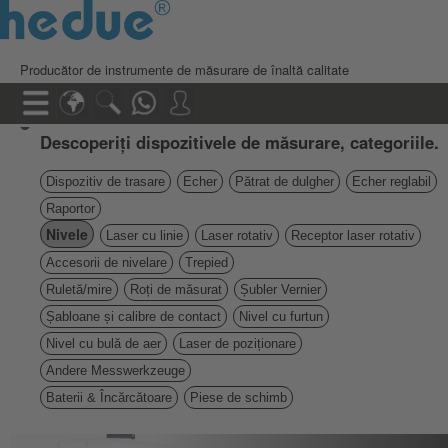
Producător de instrumente de măsurare de înaltă calitate
Descoperiți dispozitivele de măsurare, categoriile.
Dispozitiv de trasare
Echer
Pătrat de dulgher
Echer reglabil
Raportor
Nivele
Laser cu linie
Laser rotativ
Receptor laser rotativ
Accesorii de nivelare
Trepied
Ruletă/mire
Roți de măsurat
Șubler Vernier
Șabloane și calibre de contact
Nivel cu furtun
Nivel cu bulă de aer
Laser de poziționare
Andere Messwerkzeuge
Baterii & Încărcătoare
Piese de schimb