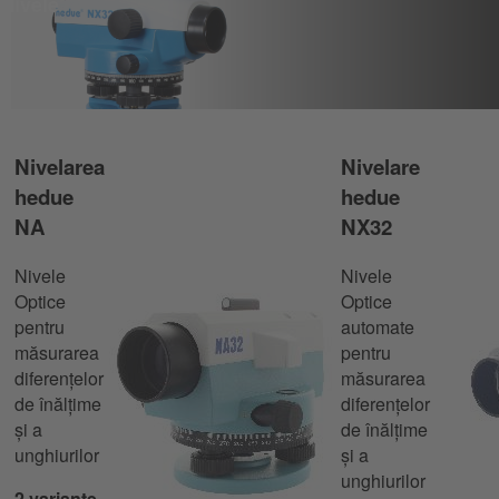
Nivele
Nivelarea
Nivelare
hedue
hedue
NA
NX32
Nivele
Nivele
Optice
Optice
pentru
automate
măsurarea
pentru
diferențelor
măsurarea
de înălțime
diferențelor
și a
de înălțime
unghiurilor
și a
unghiurilor
2 variante