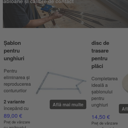
Șabloane și calibre de contact
Șablon
disc de
pentru
trasare
unghiuri
pentru
plăci
Pentru
eliminarea și
Completarea
reproducerea
ideală a
contururilor
șablonului
pentru
2 variante
Află mai multe
unghiuri
începând cu
Af
89,00 €
14,50 €
Preț de vânzare
Preț de vânzare
cu amănuntul