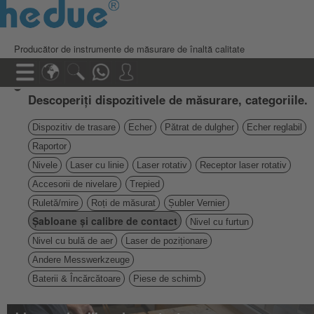
Producător de instrumente de măsurare de înaltă calitate
Descoperiți dispozitivele de măsurare, categoriile.
Dispozitiv de trasare
Echer
Pătrat de dulgher
Echer reglabil
Raportor
Nivele
Laser cu linie
Laser rotativ
Receptor laser rotativ
Accesorii de nivelare
Trepied
Ruletă/mire
Roți de măsurat
Șubler Vernier
Șabloane și calibre de contact
Nivel cu furtun
Nivel cu bulă de aer
Laser de poziționare
Andere Messwerkzeuge
Baterii & Încărcătoare
Piese de schimb