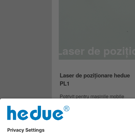
Laser de poziți
Laser de poziționare hedue
PL1
Potrivit pentru mașinile mobile
datorită funcționării cu acumulator
sau baterie reîncărcabilă
2 variante
47,00 €
începând cu