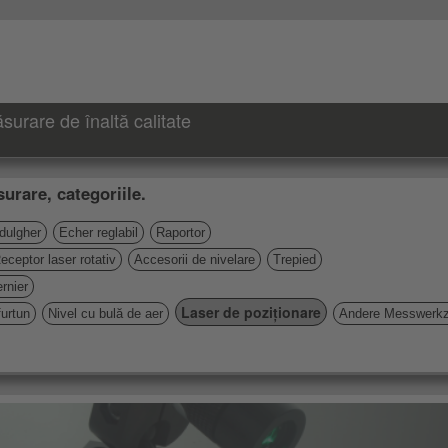
urare de înaltă calitate
urare, categoriile.
 dulgher
Echer reglabil
Raportor
eceptor laser rotativ
Accesorii de nivelare
Trepied
rnier
Laser de poziționare
furtun
Nivel cu bulă de aer
Andere Messwerk