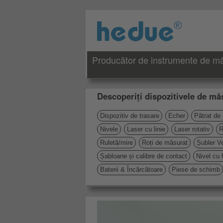
Producător de instrumente de măs
Descoperiți dispozitivele de măs
Dispozitiv de trasare
Echer
Pătrat de
Nivele
Laser cu linie
Laser rotativ
R
Ruletă/mire
Roți de măsurat
Șubler Ve
Șabloane și calibre de contact
Nivel cu 
Baterii & Încărcătoare
Piese de schimb