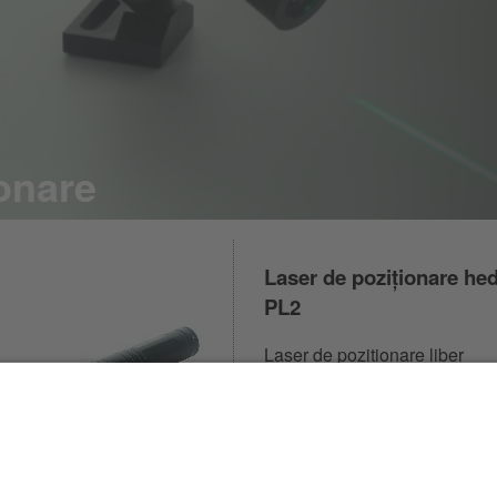
onare
Laser de poziționare he
PL2
Laser de poziționare liber
focalizabil cu linie sau cruce 
sau verde.
4 variante
Află mai multe
98,00 €
începând cu