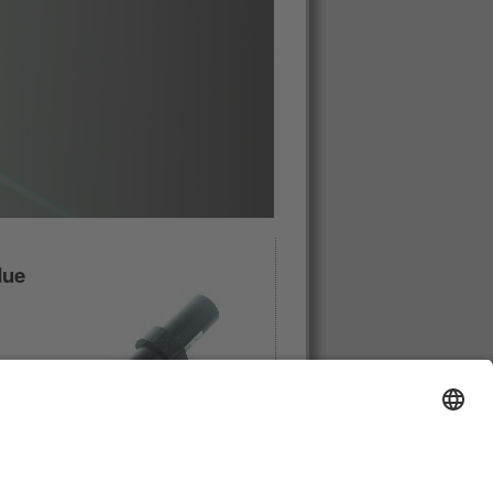
due
roșie