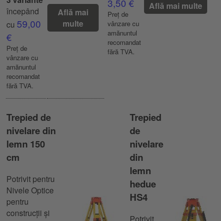
3,50 €
Află mai multe
începând
Află mai
Preț de
59,00
multe
cu
vânzare cu
amănuntul
€
recomandat
Preț de
fără TVA.
vânzare cu
amănuntul
recomandat
fără TVA.
Trepied de
Trepied
nivelare din
de
lemn 150
nivelare
cm
din
lemn
Potrivit pentru
hedue
Nivele Optice
HS4
pentru
construcții și
Potrivit