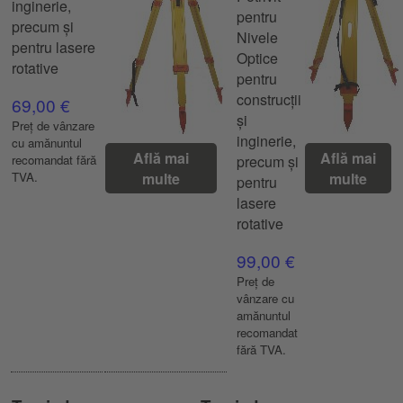
inginerie,
pentru
precum și
Nivele
pentru lasere
Optice
rotative
pentru
construcții
69,00 €
și
Preț de vânzare
inginerie,
cu amănuntul
Află mai
Află mai
recomandat fără
precum și
TVA.
multe
multe
pentru
lasere
rotative
99,00 €
Preț de
vânzare cu
amănuntul
recomandat
fără TVA.