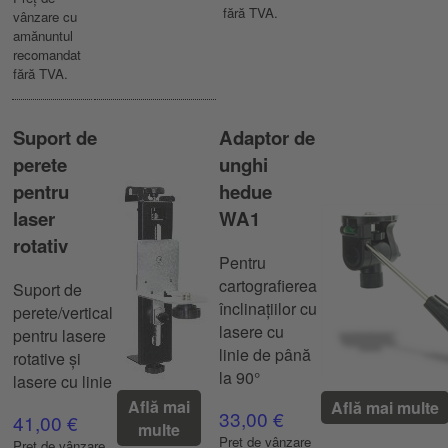
fără TVA.
vânzare cu
amănuntul
recomandat
fără TVA.
Suport de
Adaptor de
perete
unghi
pentru
hedue
laser
WA1
rotativ
Pentru
cartografierea
Suport de
înclinațiilor cu
perete/vertical
lasere cu
pentru lasere
linie de până
rotative și
la 90°
lasere cu linie
Află mai
Află mai multe
33,00 €
41,00 €
multe
Preț de vânzare
Preț de vânzare