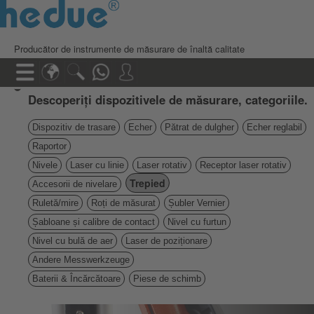
Producător de instrumente de măsurare de înaltă calitate
Descoperiți dispozitivele de măsurare, categoriile.
Dispozitiv de trasare
Echer
Pătrat de dulgher
Echer reglabil
Raportor
Nivele
Laser cu linie
Laser rotativ
Receptor laser rotativ
Trepied
Accesorii de nivelare
Ruletă/mire
Roți de măsurat
Șubler Vernier
Șabloane și calibre de contact
Nivel cu furtun
Nivel cu bulă de aer
Laser de poziționare
Andere Messwerkzeuge
Baterii & Încărcătoare
Piese de schimb