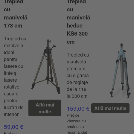
Trepied
Trepied
cu
cu
manivelă
manivelă
173 cm
hedue
KS6 300
Trepied cu
cm
manivelă
ideal
Trepied cu
pentru
manivelă
lasere cu
premium
linie și
cu o gamă
lasere
de reglaje
rotative
de la 118
ușoare
la 300 cm.
pentru
Află mai
lucrări de
159,00 €
Află mai multe
multe
interior.
Preț de
vânzare cu
59,00 €
amănuntul
recomandat
Preț de