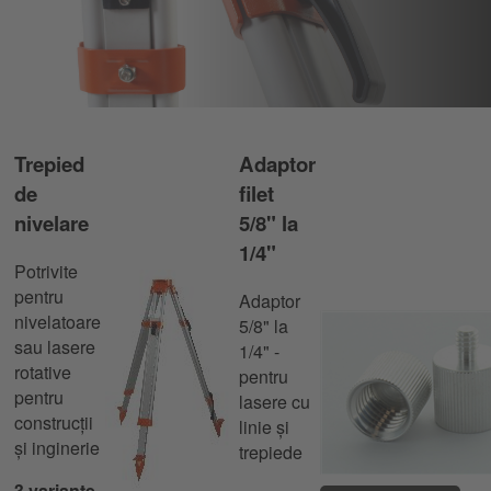
trepied
Trepied
Adaptor
de
filet
nivelare
5/8" la
1/4"
Potrivite
pentru
Adaptor
nivelatoare
5/8" la
sau lasere
1/4" -
rotative
pentru
pentru
lasere cu
construcții
linie și
și inginerie
trepiede
3 variante