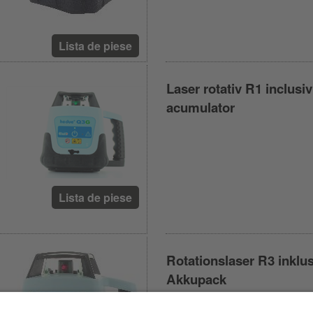
Lista de piese
Laser rotativ R1 inclusiv
acumulator
Lista de piese
Rotationslaser R3 inklu
Akkupack