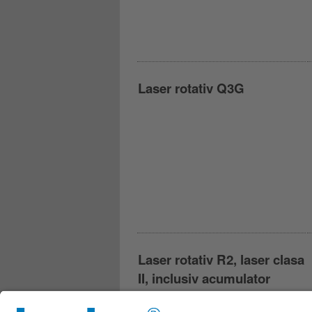
Laser rotativ Q3G
Laser rotativ R2, laser clasa
II, inclusiv acumulator