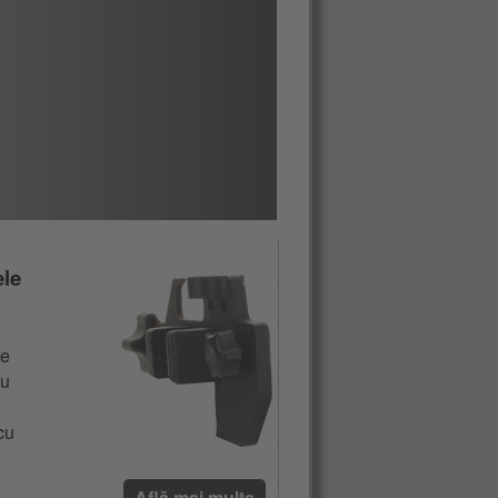
ele
te
cu
cu
Află mai multe