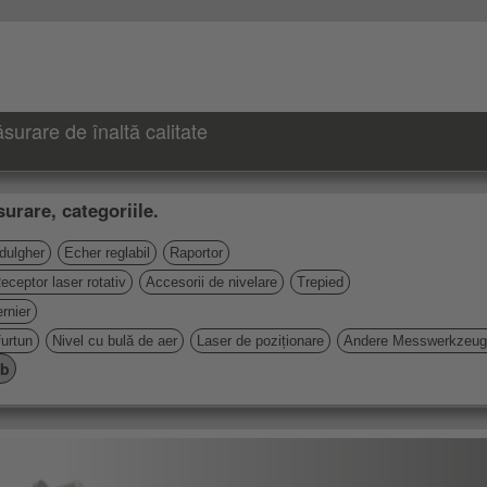
urare de înaltă calitate
urare, categoriile.
 dulgher
Echer reglabil
Raportor
eceptor laser rotativ
Accesorii de nivelare
Trepied
rnier
furtun
Nivel cu bulă de aer
Laser de poziționare
Andere Messwerkzeu
mb