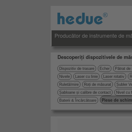
Producător de instrumente de măs
Descoperiți dispozitivele de măs
Dispozitiv de trasare
Echer
Pătrat de
Nivele
Laser cu linie
Laser rotativ
R
Ruletă/mire
Roți de măsurat
Șubler Ve
Șabloane și calibre de contact
Nivel cu 
Piese de schi
Baterii & Încărcătoare