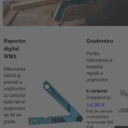
Raportor
Gradmetru
digital
Pentru
WM3
măsurarea și
trasarea
Măsurarea
rapidă a
fiabilă și
unghiurilor
precisă a
unghiurilor
6 variante
cu calculul
începând cu
automat al
14,90 €
unghiurilor
Preț de vânzare
de 45 de
cu amănuntul
grade
recomandat fără
TVA.