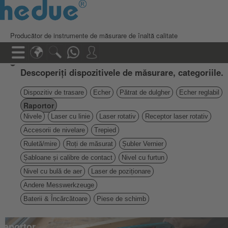
Producător de instrumente de măsurare de înaltă calitate
Descoperiți dispozitivele de măsurare, categoriile.
Dispozitiv de trasare
Echer
Pătrat de dulgher
Echer reglabil
Raportor
Nivele
Laser cu linie
Laser rotativ
Receptor laser rotativ
Accesorii de nivelare
Trepied
Ruletă/mire
Roți de măsurat
Șubler Vernier
Șabloane și calibre de contact
Nivel cu furtun
Nivel cu bulă de aer
Laser de poziționare
Andere Messwerkzeuge
Baterii & Încărcătoare
Piese de schimb
raportor