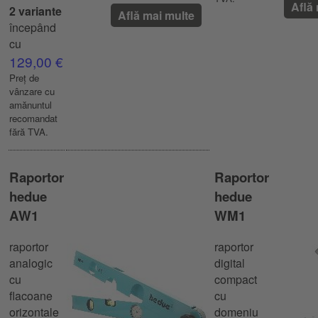
Află
2 variante
Află mai multe
începând
cu
129,00 €
Preț de
vânzare cu
amănuntul
recomandat
fără TVA.
Raportor
Raportor
hedue
hedue
AW1
WM1
raportor
raportor
analogic
digital
cu
compact
flacoane
cu
orizontale
domeniu