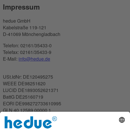
Impressum
hedue GmbH
Kabelstraße 119-121
D-41069 Mönchengladbach
Telefon: 02161/35433-0
Telefax: 02161/35433-9
E-Mail:
info@hedue.de
USt.IdNr: DE120495275
WEEE DE98251620
LUCID DE1893052621371
BattG DE25160719
EORI DE998272733610995
GLN 40 12589 00000 1
Vertreten durch:
Lutfiye Heesen