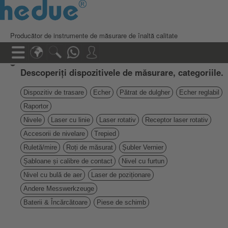
Producător de instrumente de măsurare de înaltă calitate
Descoperiți dispozitivele de măsurare, categoriile.
Dispozitiv de trasare
Echer
Pătrat de dulgher
Echer reglabil
Raportor
Nivele
Laser cu linie
Laser rotativ
Receptor laser rotativ
Accesorii de nivelare
Trepied
Ruletă/mire
Roți de măsurat
Șubler Vernier
Șabloane și calibre de contact
Nivel cu furtun
Nivel cu bulă de aer
Laser de poziționare
Andere Messwerkzeuge
Baterii & Încărcătoare
Piese de schimb