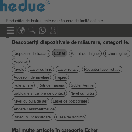
Producător de instrumente de măsurare de înaltă calitate
Descoperiți dispozitivele de măsurare, categoriile.
Echer
Dispozitiv de trasare
Pătrat de dulgher
Echer reglabil
Raportor
Nivele
Laser cu linie
Laser rotativ
Receptor laser rotativ
Accesorii de nivelare
Trepied
Ruletă/mire
Roți de măsurat
Șubler Vernier
Șabloane și calibre de contact
Nivel cu furtun
Nivel cu bulă de aer
Laser de poziționare
Andere Messwerkzeuge
Baterii & Încărcătoare
Piese de schimb
Mai multe articole în categorie Echer