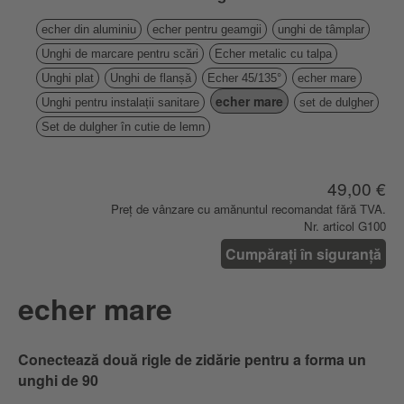
echer din aluminiu
echer pentru geamgii
unghi de tâmplar
Unghi de marcare pentru scări
Echer metalic cu talpa
Unghi plat
Unghi de flanșă
Echer 45/135°
echer mare
echer mare
Unghi pentru instalații sanitare
set de dulgher
Set de dulgher în cutie de lemn
49,00 €
Preț de vânzare cu amănuntul recomandat fără TVA.
Nr. articol G100
Cumpărați în siguranță
echer mare
Conectează două rigle de zidărie pentru a forma un
unghi de 90