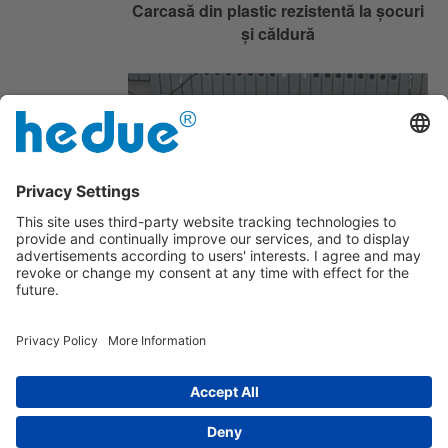
Carcasă din plastic rezistentă la șocuri
și căldură
Conectează două rigle de zidărie
pentru a forma un unghi drept
imprima
|
despre noi
|
Protejarea datelor