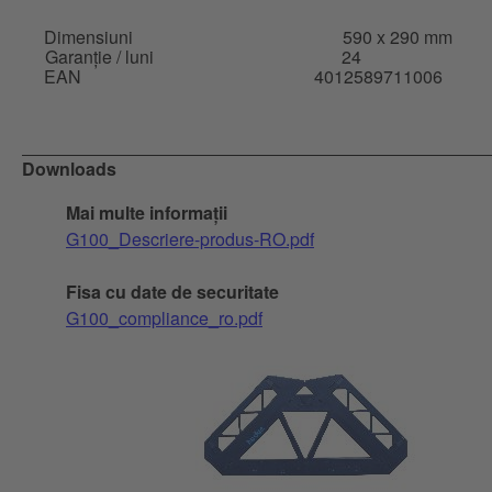
Dimensiuni
590 x 290 mm
Garanție / luni
24
EAN
4012589711006
Downloads
Mai multe informații
G100_Descriere-produs-RO.pdf
Fisa cu date de securitate
G100_compliance_ro.pdf