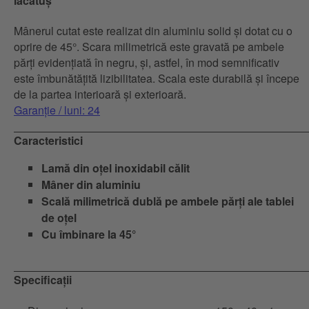
lăcătuș
Mânerul cutat este realizat din aluminiu solid și dotat cu o
oprire de 45°. Scara milimetrică este gravată pe ambele
părți evidențiată în negru, și, astfel, în mod semnificativ
este îmbunătățită lizibilitatea. Scala este durabilă și începe
de la partea interioară și exterioară.
Garanție / luni: 24
Caracteristici
Lamă din oțel inoxidabil călit
Mâner din aluminiu
Scală milimetrică dublă pe ambele părți ale tablei
de oțel
Cu îmbinare la 45°
Specificații