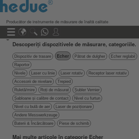
Producător de instrumente de măsurare de înaltă calitate
Descoperiți dispozitivele de măsurare, categoriile.
Echer
Dispozitiv de trasare
Pătrat de dulgher
Echer reglabil
Raportor
Nivele
Laser cu linie
Laser rotativ
Receptor laser rotativ
Accesorii de nivelare
Trepied
Ruletă/mire
Roți de măsurat
Șubler Vernier
Șabloane și calibre de contact
Nivel cu furtun
Nivel cu bulă de aer
Laser de poziționare
Andere Messwerkzeuge
Baterii & Încărcătoare
Piese de schimb
Mai multe articole în categorie Echer