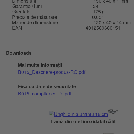
Dimensiuni
150 x 40 x 1 mm
Garanție / luni
24
Greutate
175 g
Precizia de măsurare
0,05°
Mâner de dimensiune
120 x 40 x 14 mm
EAN
4012589660151
Downloads
Mai multe informații
B015_Descriere-produs-RO.pdf
Fisa cu date de securitate
B015_compliance_ro.pdf
Lamă din oțel inoxidabil călit