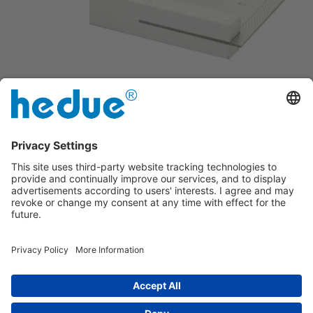
Cu îmbinare la 45°
Lamă din oțel inoxidabil călit