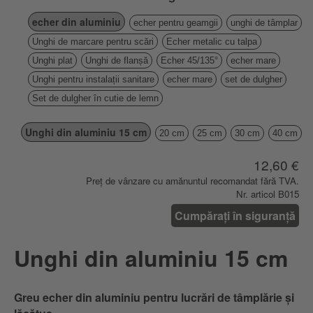
echer din aluminiu
echer pentru geamgii
unghi de tâmplar
Unghi de marcare pentru scări
Echer metalic cu talpa
Unghi plat
Unghi de flanșă
Echer 45/135°
echer mare
Unghi pentru instalații sanitare
echer mare
set de dulgher
Set de dulgher în cutie de lemn
Unghi din aluminiu 15 cm
20 cm
25 cm
30 cm
40 cm
12,60 €
Preț de vânzare cu amănuntul recomandat fără TVA.
Nr. articol B015
Cumpărați în siguranță
Unghi din aluminiu 15 cm
Greu echer din aluminiu pentru lucrări de tâmplărie și