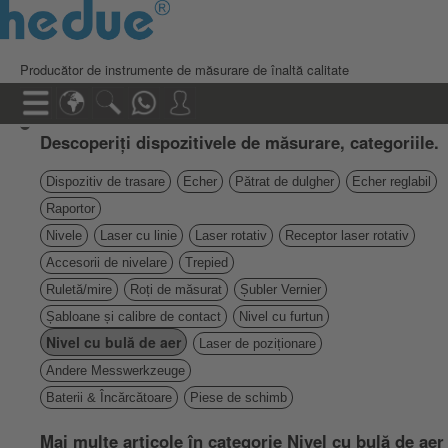
Producător de instrumente de măsurare de înaltă calitate
Descoperiți dispozitivele de măsurare, categoriile.
Dispozitiv de trasare
Echer
Pătrat de dulgher
Echer reglabil
Raportor
Nivele
Laser cu linie
Laser rotativ
Receptor laser rotativ
Accesorii de nivelare
Trepied
Ruletă/mire
Roți de măsurat
Șubler Vernier
Șabloane și calibre de contact
Nivel cu furtun
Nivel cu bulă de aer
Laser de poziționare
Andere Messwerkzeuge
Baterii & Încărcătoare
Piese de schimb
Mai multe articole în categorie Nivel cu bulă de aer