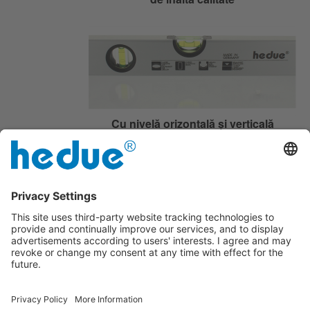
Cu nivelă orizontală și verticală