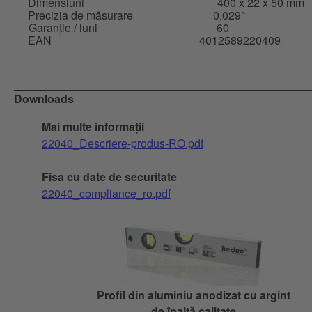
Dimensiuni
400 x 22 x 50 mm
Precizia de măsurare
0,029°
Garanție / luni
60
EAN
4012589220409
Downloads
Mai multe informații
22040_Descriere-produs-RO.pdf
Fisa cu date de securitate
22040_compliance_ro.pdf
Profil din aluminiu anodizat cu argint
de înaltă calitate