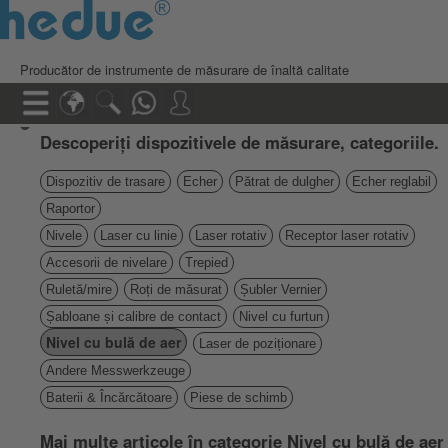
Producător de instrumente de măsurare de înaltă calitate
Descoperiți dispozitivele de măsurare, categoriile.
Dispozitiv de trasare
Echer
Pătrat de dulgher
Echer reglabil
Raportor
Nivele
Laser cu linie
Laser rotativ
Receptor laser rotativ
Accesorii de nivelare
Trepied
Ruletă/mire
Roți de măsurat
Șubler Vernier
Șabloane și calibre de contact
Nivel cu furtun
Nivel cu bulă de aer
Laser de poziționare
Andere Messwerkzeuge
Baterii & Încărcătoare
Piese de schimb
Mai multe articole în categorie Nivel cu bulă de aer