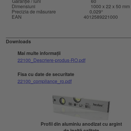
Garanție / luni
60
Dimensiuni
1000 x 22 x 50 mm
Precizia de măsurare
0,029°
EAN
4012589221000
Downloads
Mai multe informații
22100_Descriere-produs-RO.pdf
Fisa cu date de securitate
22100_compliance_ro.pdf
Profil din aluminiu anodizat cu argint
de înaltă calitate