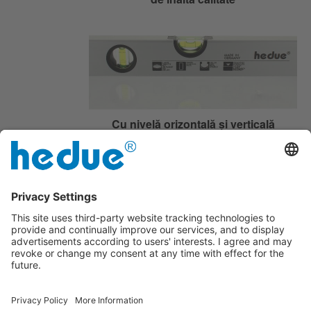
Cu nivelă orizontală și verticală