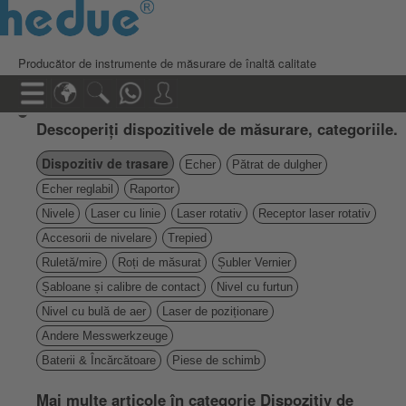
Producător de instrumente de măsurare de înaltă calitate
Descoperiți dispozitivele de măsurare, categoriile.
Dispozitiv de trasare
Echer
Pătrat de dulgher
Echer reglabil
Raportor
Nivele
Laser cu linie
Laser rotativ
Receptor laser rotativ
Accesorii de nivelare
Trepied
Ruletă/mire
Roți de măsurat
Șubler Vernier
Șabloane și calibre de contact
Nivel cu furtun
Nivel cu bulă de aer
Laser de poziționare
Andere Messwerkzeuge
Baterii & Încărcătoare
Piese de schimb
Mai multe articole în categorie Dispozitiv de