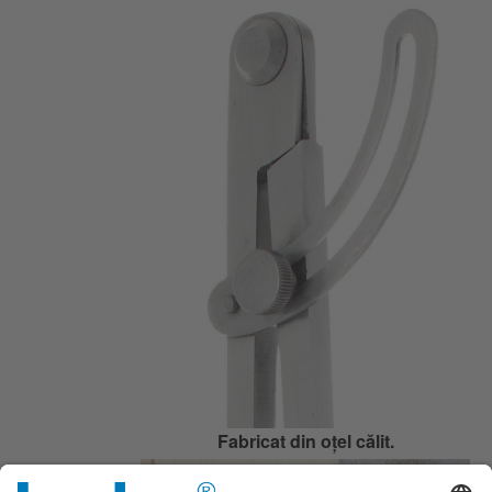
Fabricat din oțel călit.