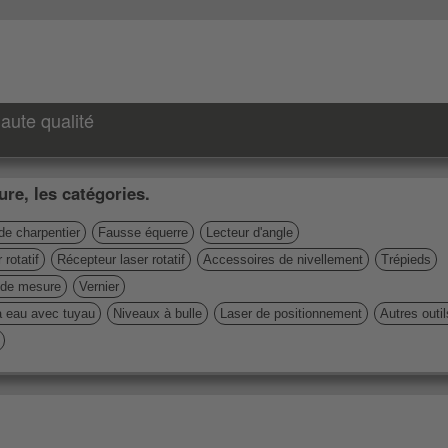
aute qualité
re, les catégories.
de charpentier
Fausse équerre
Lecteur d'angle
 rotatif
Récepteur laser rotatif
Accessoires de nivellement
Trépieds
de mesure
Vernier
à eau avec tuyau
Niveaux à bulle
Laser de positionnement
Autres outi