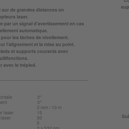
Co
sup
et sur de grandes distances en
pteurs laser.
re par un signal d'avertissement en cas
ivellement automatique.
 pour les tâches de nivellement.
ur l'alignement et la mise au point.
pieds et supports courants avec
ltifonctions.
r avec le trépied.
ontale
3°
ment
3°
3 mm / 10 m
r laser
15
Sui
 laser
50
II
2 x 532 nm