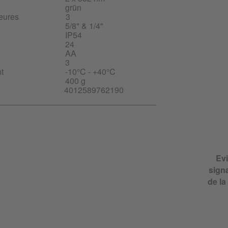
grün
eures
3
5/8" & 1/4"
IP54
24
AA
3
t
-10°C - +40°C
400 g
4012589762190
Evi
signa
de la