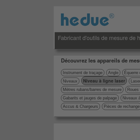
Fabricant d'outils de mesure de h
Découvrez les appareils de mesu
Instrument de traçage
Angle
Équerre 
Niveau à ligne laser
Niveaux
Laser
Mètres rubans/barres de mesure
Roues 
Gabarits et jauges de palpage
Niveaux 
Accus & Chargeurs
Pièces de rechange