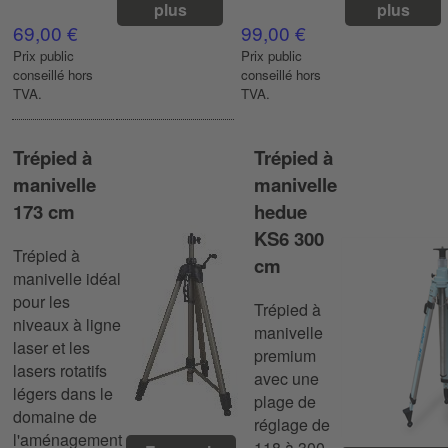
plus
plus
69,00 €
99,00 €
Prix ​​public
Prix ​​public
conseillé hors
conseillé hors
TVA.
TVA.
Trépied à
Trépied à
manivelle
manivelle
173 cm
hedue
KS6 300
Trépied à
cm
manivelle idéal
pour les
Trépied à
niveaux à ligne
manivelle
laser et les
premium
lasers rotatifs
avec une
légers dans le
plage de
domaine de
réglage de
l'aménagement
118 à 300