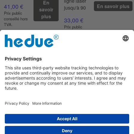
ligne laser
En
41,00 €
En savoir plus
jusqu'à 90
savoir
Prix ​​public
plus
conseillé hors
33,00 €
TVA.
Prix ​​public
conseillé hors
TVA.
Adaptateur d'angle
hedue WA2
Pour le réglage des lasers
rotatifs pour des
inclinaisons jusqu'à 100
89,00 €
En savoir plus
Prix ​​public conseillé hors TVA.
Mentions légales
|
à propos de nous
|
Déclaration de
confidentialité