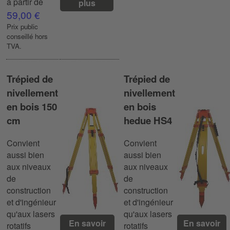
à partir de
plus
59,00 €
Prix ​​public
conseillé hors
TVA.
Trépied de
Trépied de
nivellement
nivellement
en bois 150
en bois
cm
hedue HS4
Convient
Convient
aussi bien
aussi bien
aux niveaux
aux niveaux
de
de
construction
construction
et d'ingénieur
et d'ingénieur
qu'aux lasers
qu'aux lasers
En savoir
En savoir
rotatifs
rotatifs