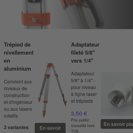
Trépieds
Trépied de
Adaptateur
nivellement
fileté 5/8''
en
vers 1/4''
aluminium
Adaptateur
5/8'' à 1/4'' -
Convient aux
pour niveau
niveaux de
à ligne laser
construction
et trépieds
et d'ingénieur
ou aux lasers
3,50 €
rotatifs
Prix ​​public
En savoir pl
conseillé hors
3 variantes
En savoir
TVA.