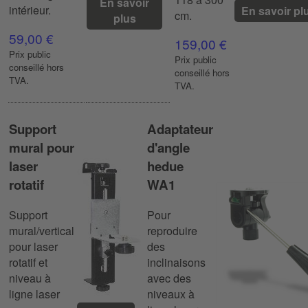
En savoir
intérieur.
En savoir pl
cm.
plus
59,00 €
159,00 €
Prix ​​public
Prix ​​public
conseillé hors
conseillé hors
TVA.
TVA.
Support
Adaptateur
mural pour
d'angle
laser
hedue
rotatif
WA1
Support
Pour
mural/vertical
reproduire
pour laser
des
rotatif et
inclinaisons
niveau à
avec des
ligne laser
niveaux à