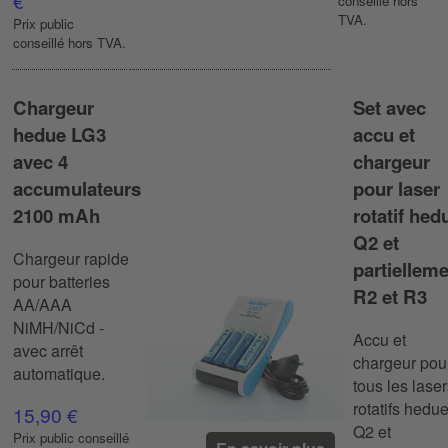
€
conseillé hors
TVA.
Prix ​​public
conseillé hors TVA.
Chargeur
Set avec
hedue LG3
accu et
avec 4
chargeur
accumulateurs
pour laser
2100 mAh
rotatif hed
Q2 et
Chargeur rapide
partiellem
pour batteries
R2 et R3
AA/AAA
NiMH/NiCd -
Accu et
avec arrêt
chargeur pou
automatique.
tous les lase
rotatifs hedu
15,90 €
Q2 et
Prix ​​public conseillé