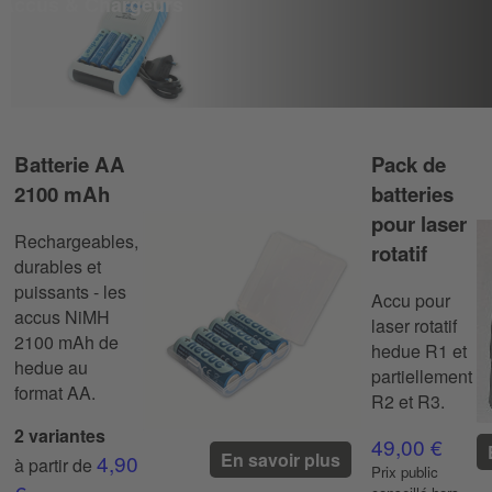
Accus & Chargeurs
Batterie AA
Pack de
2100 mAh
batteries
pour laser
Rechargeables,
rotatif
durables et
puissants - les
Accu pour
accus NiMH
laser rotatif
2100 mAh de
hedue R1 et
hedue au
partiellement
format AA.
R2 et R3.
2 variantes
49,00 €
En savoir plus
4,90
à partir de
Prix ​​public