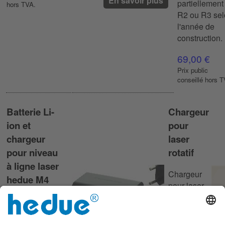
En savoir plus
partiellement
hors TVA.
R2 ou R3 se
l'année de
construction.
69,00 €
Prix ​​public
conseillé hors 
Batterie Li-
Chargeur
ion et
pour
chargeur
laser
pour niveau
rotatif
à ligne laser
Chargeur
hedue M4
pour laser
rotatif
Une batterie Li-
hedue R1,
ion
R2, R3, Q3
supplémentaire