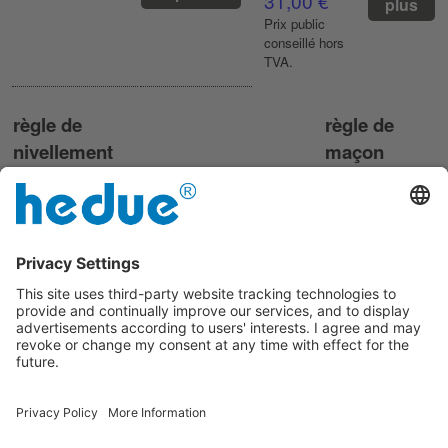
31,00 €
plus
Prix ​​public
conseillé hors
TVA.
règle de
règle de
nivellement
maçon
pliante
Particulièrement
stable grâce à
En bois avec
un alliage
graduation en
spécial et à des
E et en mm
embouts
2 variantes
renforcés
à partir de
5 variantes
39,90 €
à partir de
En savoir plus
Prix ​​public
209,90 €
conseillé hors
TVA.
Prix ​​public conseillé
hors TVA.