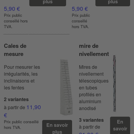
plus
plus
5,90 €
5,90 €
Prix ​​public
Prix ​​public
conseillé hors
conseillé
TVA.
hors TVA.
Cales de
mire de
mesure
nivellement
Pour mesurer les
Mires de
irrégularités, les
nivellement
inclinaisons et
télescopiques
les fentes
en tubes
profilés en
2 variantes
aluminium
11,90
à partir de
anodisé
€
3 variantes
En
Prix ​​public conseillé
En savoir
à partir de
hors TVA.
savoir
plus