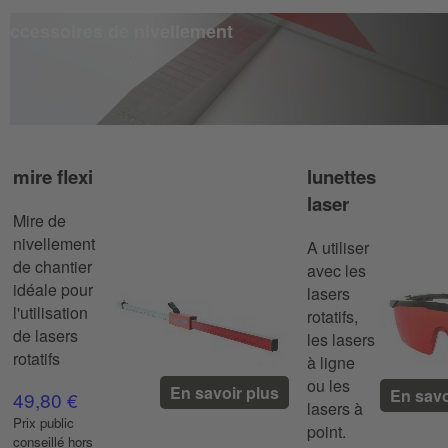
accessoires de nivellement
mire flexi
lunettes
laser
Mire de
nivellement
A utiliser
de chantier
avec les
idéale pour
lasers
l'utilisation
rotatifs,
de lasers
les lasers
rotatifs
à ligne
ou les
En savoir plus
En savo
49,80 €
lasers à
Prix ​​public
point.
conseillé hors