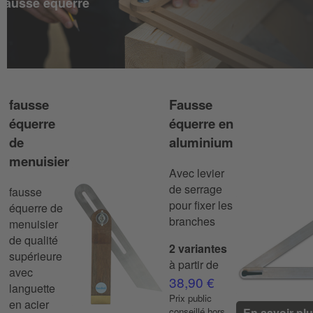
fausse équerre
fausse
Fausse
équerre
équerre en
de
aluminium
menuisier
Avec levier
de serrage
fausse
pour fixer les
équerre de
branches
menuisier
de qualité
2 variantes
supérieure
à partir de
avec
38,90 €
languette
Prix ​​public
en acier
conseillé hors
En savoir pl