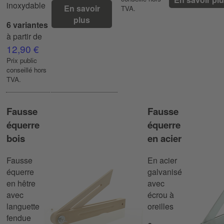
inoxydable
En savoir
TVA.
plus
6 variantes
à partir de
12,90 €
Prix ​​public
conseillé hors
TVA.
Fausse
Fausse
équerre
équerre
bois
en acier
Fausse
En acier
équerre
galvanisé
en hêtre
avec
avec
écrou à
languette
oreilles
fendue