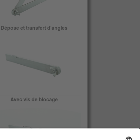
Dépose et transfert d'angles
Avec vis de blocage