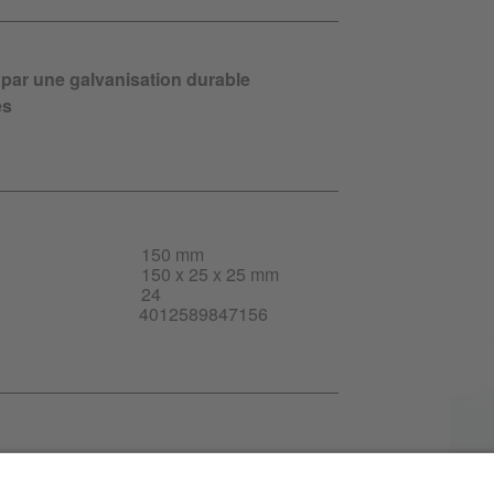
e par une galvanisation durable
es
150 mm
150 x 25 x 25 mm
24
4012589847156
t-FR.pdf