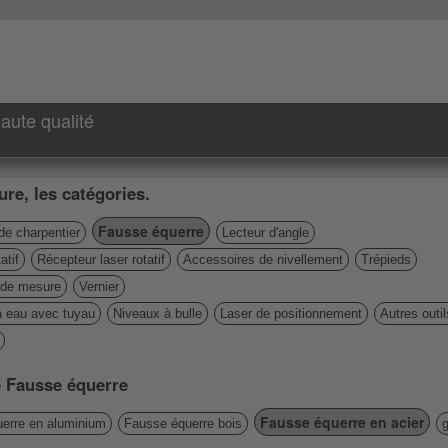
aute qualité
re, les catégories.
Fausse équerre
de charpentier
Lecteur d'angle
atif
Récepteur laser rotatif
Accessoires de nivellement
Trépieds
de mesure
Vernier
à eau avec tuyau
Niveaux à bulle
Laser de positionnement
Autres outi
ie Fausse équerre
Fausse équerre en acier
erre en aluminium
Fausse équerre bois
g