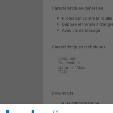
Caractéristiques générales
Protection contre la rouill
Dépose et transfert d'angl
Avec vis de blocage
Caractéristiques techniques
Longueur
Dimensions
Garantie / Mois
EAN
Downloads
Plus d'informations
T715_Description-du-produi