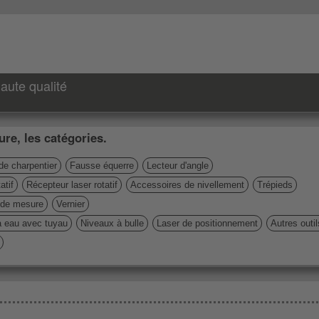
aute qualité
re, les catégories.
de charpentier
Fausse équerre
Lecteur d'angle
atif
Récepteur laser rotatif
Accessoires de nivellement
Trépieds
de mesure
Vernier
à eau avec tuyau
Niveaux à bulle
Laser de positionnement
Autres outi