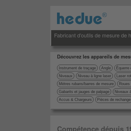
Fabricant d'outils de mesure de h
Découvrez les appareils de mesu
Instrument de traçage
Angle
Équerre 
Niveaux
Niveau à ligne laser
Laser rot
Mètres rubans/barres de mesure
Roues 
Gabarits et jauges de palpage
Niveaux 
Accus & Chargeurs
Pièces de rechange
Compétence dépuis 1