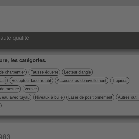
aute qualité
re, les catégories.
de charpentier
Fausse équerre
Lecteur d'angle
atif
Récepteur laser rotatif
Accessoires de nivellement
Trépieds
de mesure
Vernier
à eau avec tuyau
Niveaux à bulle
Laser de positionnement
Autres outi
983