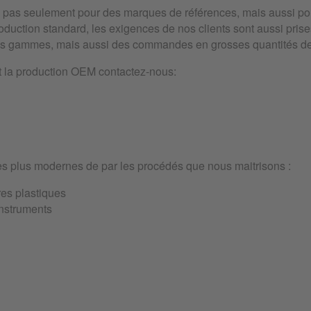
pas seulement pour des marques de références, mais aussi po
duction standard, les exigences de nos clients sont aussi prises
es gammes, mais aussi des commandes en grosses quantités de
t la production OEM contactez-nous:
des plus modernes de par les procédés que nous maitrisons :
res plastiques
instruments