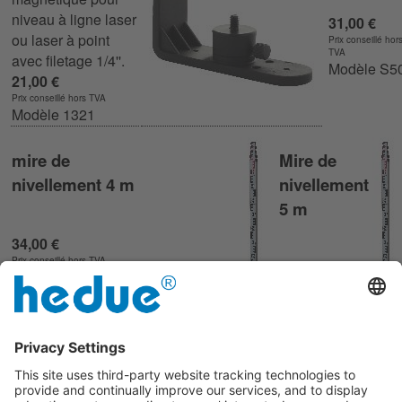
niveau à ligne laser
31,00 €
ou laser à point
Prix conseillé hor
TVA
avec filetage 1/4''.
Modèle S5
21,00 €
Prix conseillé hors TVA
Modèle 1321
mire de
Mire de
nivellement 4 m
nivellement
5 m
34,00 €
Prix conseillé hors TVA
37,00 €
Modèle S504
Prix conseillé hors
TVA
Modèle S505
Support mural pour
laser rotatif