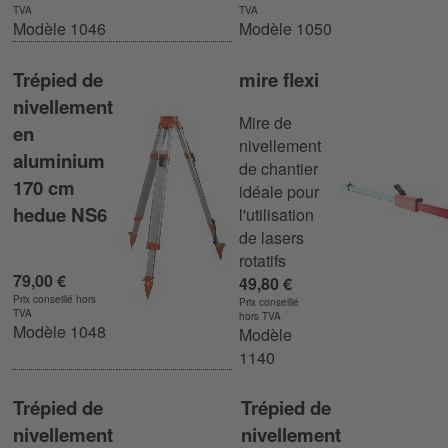
TVA
TVA
Modèle 1046
Modèle 1050
Trépied de
mire flexi
nivellement
Mire de
en
nivellement
aluminium
de chantier
170 cm
idéale pour
hedue NS6
l'utilisation
de lasers
rotatifs
79,00 €
49,80 €
Prix conseillé hors
Prix conseillé
TVA
hors TVA
Modèle 1048
Modèle
1140
Trépied de
Trépied de
nivellement
nivellement