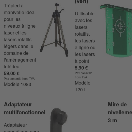
(vert)
Trépied à
manivelle idéal
Utilisable
pour les
avec les
niveaux à ligne
lasers
laser et les
rotatifs,
lasers rotatifs
les lasers
légers dans le
à ligne ou
domaine de
les lasers
l'aménagement
à point
intérieur.
5,90 €
59,00 €
Prix conseillé
hors TVA
Prix conseillé hors TVA
Modèle
Modèle 1083
1201
Adaptateur
Mire de
multifonctionnel
nivelleme
3 m
Adaptateur
magnétique pour