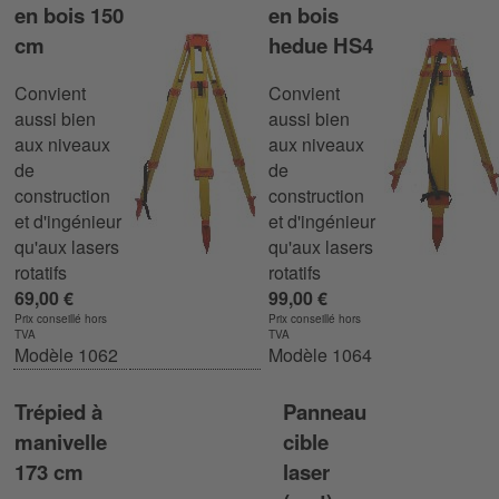
en bois 150
en bois
cm
hedue HS4
Convient
Convient
aussi bien
aussi bien
aux niveaux
aux niveaux
de
de
construction
construction
et d'ingénieur
et d'ingénieur
qu'aux lasers
qu'aux lasers
rotatifs
rotatifs
69,00 €
99,00 €
Prix conseillé hors
Prix conseillé hors
TVA
TVA
Modèle 1062
Modèle 1064
Trépied à
Panneau
manivelle
cible
173 cm
laser