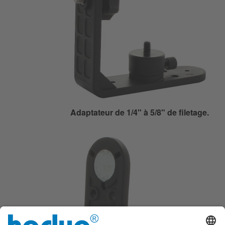
Adaptateur de 1/4" à 5/8" de filetage.