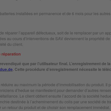
batteries installées en permanence et de 6 mois pour les autres 
t de réparer l’appareil défectueux, soit de le remplacer par un a
ées au cours d’interventions de SAV deviennent la propriété de
été du client.
 réparation
e revendiqué que par l’utilisateur final. L’enregistrement de
due.de
. Cette procédure d’enregistrement nécessite le tél
e réduire au maximum la période d’immobilisation du produit. Il 
chniciens d’hedue se manifestent pour demander d’autres rensei
 défaillance. Le client obtient ensuite l’accord de la société hed
franchie destinée à l’acheminement du colis par une société de t
er un retour du produit et de choisir son remplacement immédiat.