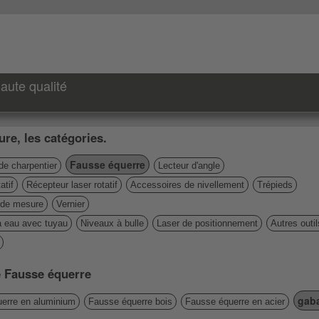
aute qualité
re, les catégories.
Fausse équerre
de charpentier
Lecteur d'angle
atif
Récepteur laser rotatif
Accessoires de nivellement
Trépieds
de mesure
Vernier
à eau avec tuyau
Niveaux à bulle
Laser de positionnement
Autres outi
ie Fausse équerre
gaba
erre en aluminium
Fausse équerre bois
Fausse équerre en acier