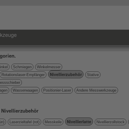
rkzeuge
gorien.
nkel
Schmiegen
Winkelmesser
Nivellierzubehör
Rotationslaser-Empfänger
Stative
essschieber
agen
Wasserwaagen
Positionier-Laser
Andere Messwerkzeuge
 Nivellierzubehör
Nivellierlatte
ün)
Laserzieltafel (rot)
Messkeile
Nivellierzollstock