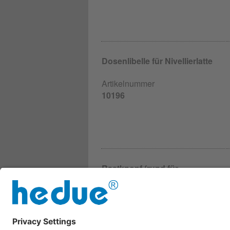
Dosenlibelle für Nivellierlatte
Artikelnummer
10196
Rastknopf (rund für
Nivellierlatte
Artikelnummer
S503-5
0,79 €