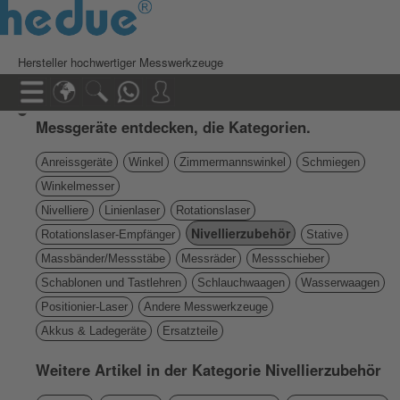
Hersteller hochwertiger Messwerkzeuge
Messgeräte entdecken, die Kategorien.
Anreissgeräte
Winkel
Zimmermannswinkel
Schmiegen
Winkelmesser
Nivelliere
Linienlaser
Rotationslaser
Nivellierzubehör
Rotationslaser-Empfänger
Stative
Massbänder/Messstäbe
Messräder
Messschieber
Schablonen und Tastlehren
Schlauchwaagen
Wasserwaagen
Positionier-Laser
Andere Messwerkzeuge
Akkus & Ladegeräte
Ersatzteile
Weitere Artikel in der Kategorie Nivellierzubehör