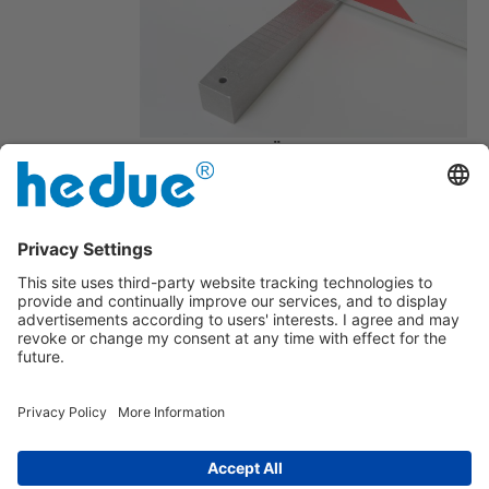
Einfache Überprüfung von
Unebenheiten und Zwischenräumen
Dauerhaft geätzte Skalierung