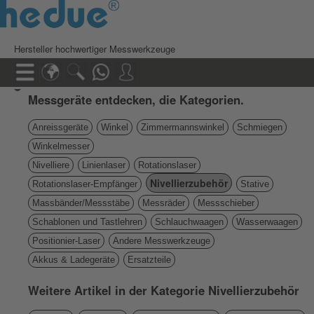
Hersteller hochwertiger Messwerkzeuge
Messgeräte entdecken, die Kategorien.
Anreissgeräte
Winkel
Zimmermannswinkel
Schmiegen
Winkelmesser
Nivelliere
Linienlaser
Rotationslaser
Nivellierzubehör
Rotationslaser-Empfänger
Stative
Massbänder/Messstäbe
Messräder
Messschieber
Schablonen und Tastlehren
Schlauchwaagen
Wasserwaagen
Positionier-Laser
Andere Messwerkzeuge
Akkus & Ladegeräte
Ersatzteile
Weitere Artikel in der Kategorie Nivellierzubehör