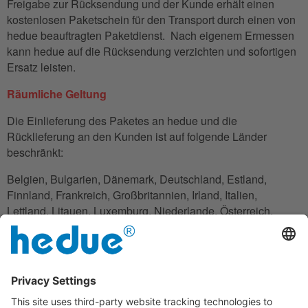
Freigabe zur Rücksendung und der Kunde erhält einen
kostenlosen Paketschein für den Transport durch einen von
hedue beauftragten Paketdienst. Nach eigenem Ermessen
kann hedue auf die Rücksendung verzichten und sofortigen
Ersatz leisten.
Räumliche Geltung
Die Einlieferung des Paketes an hedue und die
Rücklieferung an den Kunden ist auf folgende Länder
beschränkt:
Belgien, Bulgarien, Dänemark, Deutschland, Estland,
Finnland, Frankreich, Großbritannien, Irland, Italien,
Lettland, Litauen, Luxemburg, Niederlande, Österreich,
Polen, Rumänien, Slowakei, Slowenien, Spanien,
Tschechien, Ungarn, Zypern.
Wenn der Kunde keinen eigenen Sitz in diesen Ländern hat,
kann er sich auch hilfsweise einer Adresse bedienen, über
die der Versand zuverlässig abgewickelt werden kann.