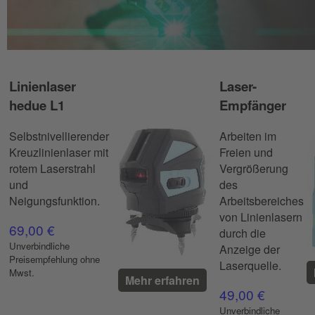
Linienlaser
Laser-
hedue L1
Empfänger
Selbstnivellierender
Arbeiten im
Kreuzlinienlaser mit
Freien und
rotem Laserstrahl
Vergrößerung
und
des
Neigungsfunktion.
Arbeitsbereiches
von Linienlasern
69,00 €
durch die
Unverbindliche
Anzeige der
Preisempfehlung ohne
Laserquelle.
Mwst.
Mehr erfahren
49,00 €
Unverbindliche