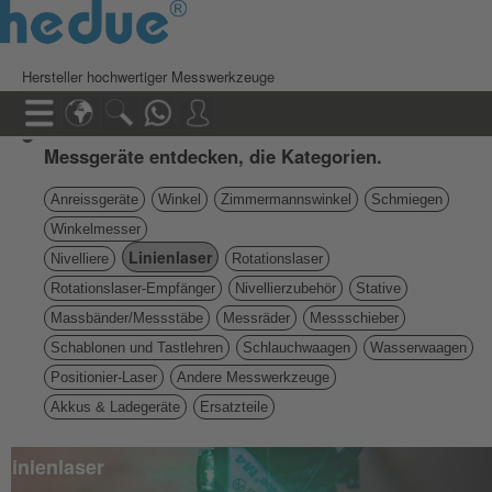
Hersteller hochwertiger Messwerkzeuge
Messgeräte entdecken, die Kategorien.
Anreissgeräte
Winkel
Zimmermannswinkel
Schmiegen
Winkelmesser
Linienlaser
Nivelliere
Rotationslaser
Rotationslaser-Empfänger
Nivellierzubehör
Stative
Massbänder/Messstäbe
Messräder
Messschieber
Schablonen und Tastlehren
Schlauchwaagen
Wasserwaagen
Positionier-Laser
Andere Messwerkzeuge
Akkus & Ladegeräte
Ersatzteile
Linienlaser