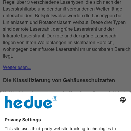
Regel über 3 verschiedene Lasertypen. die sich nach der
Laserstrahlfarbe und der damit verbundenen Wellenlänge
unterscheiden. Beispielsweise werden die Lasertypen bei
Linienlasern und Rotationslasern verbaut. Diese drei Typen
sind der rote Lasertrahl, der grüne Laserstrahl und der
infrarote Laserstrahl. Der rote und der grüne Laserstrahl
liegen von ihren Wellenlängen im sichtbaren Bereich,
wohingegen der infrarote Laserstrahl im unsichtbaren Bereich
liegt.
Weiterlesen...
Die Klassifizierung von Gehäuseschutzarten
Bei täglichen Anwendungen im Baualtag müssen elektrische
und elektronische Geräte erschwerten Umweltbedingungen
standhalten. Um die Beschaffeinheit von Geräten bzw. deren
Gehäusen einzustufen, wird dazu eine internationale
Codierung herangezogen. Die IP-Schutzklassen
(International Protection Codes) setzen sich neben dem IP