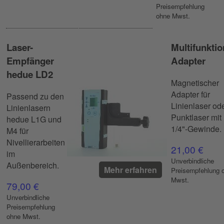
Preisempfehlung
ohne Mwst.
Laser-
Multifunktio
Empfänger
Adapter
hedue LD2
Magnetischer
Adapter für
Passend zu den
Linienlaser od
Linienlasern
Punktlaser mit
hedue L1G und
1/4"-Gewinde.
M4 für
Nivellierarbeiten
21,00 €
im
Unverbindliche
Außenbereich.
Mehr erfahren
Preisempfehlung 
Mwst.
79,00 €
Unverbindliche
Preisempfehlung
ohne Mwst.