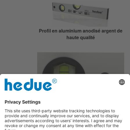
Profil en aluminium anodisé argent de
haute qualité
Avec flacon horizontal et vertical