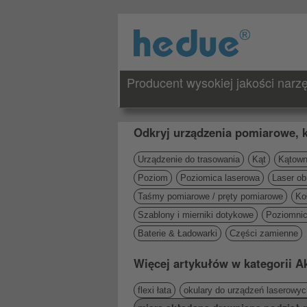
Producent wysokiej jakości nar
Odkryj urządzenia pomiarowe, k
Urządzenie do trasowania
Kąt
Kątowni
Poziom
Poziomica laserowa
Laser ob
Taśmy pomiarowe / pręty pomiarowe
Ko
Szablony i mierniki dotykowe
Poziomni
Baterie & Ładowarki
Części zamienne
Więcej artykułów w kategorii A
flexi łata
okulary do urządzeń laserowyc