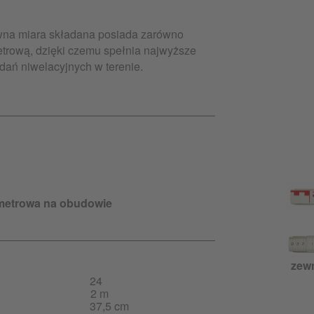
wna miara składana posiada zarówno
metrową, dzięki czemu spełnia najwyższe
dań niwelacyjnych w terenie.
imetrowa na obudowie
zewn
24
2 m
37,5 cm