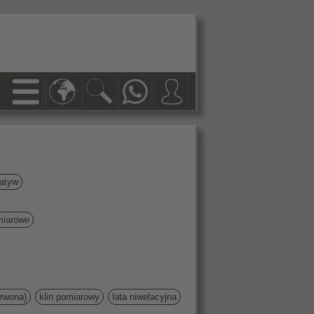
atyw
miarowe
erwona)
klin pomiarowy
lata niwelacyjna