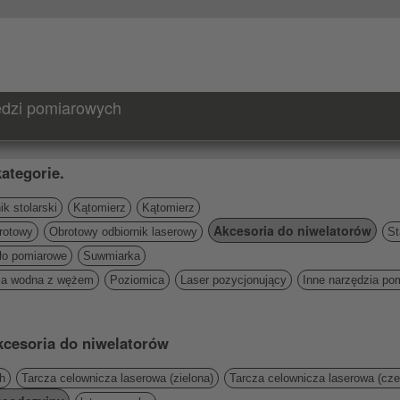
zędzi pomiarowych
ategorie.
k stolarski
Kątomierz
Kątomierz
Akcesoria do niwelatorów
rotowy
Obrotowy odbiornik laserowy
St
ło pomiarowe
Suwmiarka
ca wodna z wężem
Poziomica
Laser pozycjonujący
Inne narzędzia po
kcesoria do niwelatorów
h
Tarcza celownicza laserowa (zielona)
Tarcza celownicza laserowa (cz