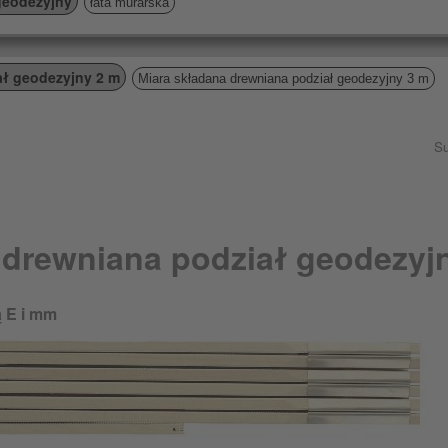
geodezyjny
łata murarska
ał geodezyjny 2 m
Miara składana drewniana podział geodezyjny 3 m
Su
 drewniana podział geodezyj
 E i mm