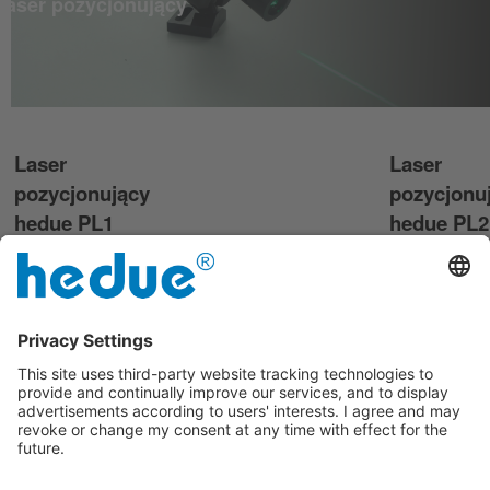
laser pozycjonujący
Laser
Laser
pozycjonujący
pozycjonu
hedue PL1
hedue PL2
Nadaje się do
Dowolnie
maszyn
ogniskowan
mobilnych dzięki
laser
zasilaniu
pozycjonując
bateryjnemu lub
czerwoną lu
akumulatorowemu
zieloną linią
krzyżykiem.
Dowiedz się więcej
2 warianty
47,00 €
4 warianty
od