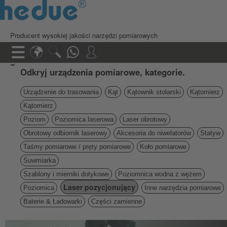
Producent wysokiej jakości narzędzi pomiarowych
Odkryj urządzenia pomiarowe, kategorie.
Urządzenie do trasowania
Kąt
Kątownik stolarski
Kątomierz
Kątomierz
Poziom
Poziomica laserowa
Laser obrotowy
Obrotowy odbiornik laserowy
Akcesoria do niwelatorów
Statyw
Taśmy pomiarowe / pręty pomiarowe
Koło pomiarowe
Suwmiarka
Szablony i mierniki dotykowe
Poziomnica wodna z wężem
Laser pozycjonujący
Poziomica
Inne narzędzia pomiarowe
Baterie & Ładowarki
Części zamienne