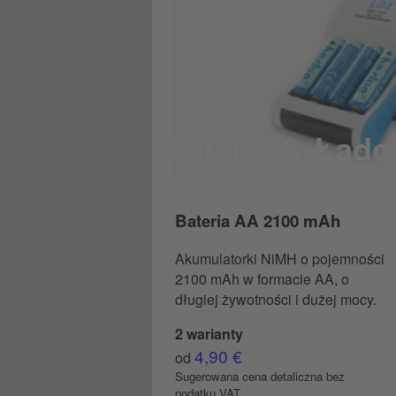
Baterie & Łado
Bateria AA 2100 mAh
Akumulatorki NiMH o pojemności
2100 mAh w formacie AA, o
długiej żywotności i dużej mocy.
2 warianty
4,90 €
od
Sugerowana cena detaliczna bez
podatku VAT.