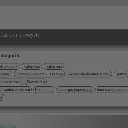
zędzi pomiarowych
ategorie.
k stolarski
Kątomierz
Kątomierz
rotowy
Obrotowy odbiornik laserowy
Akcesoria do niwelatorów
Statyw
ło pomiarowe
Suwmiarka
ca wodna z wężem
Poziomica
Laser pozycjonujący
Inne narzędzia po
ne