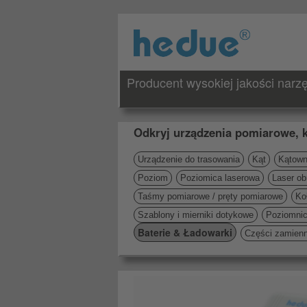
Producent wysokiej jakości nar
Odkryj urządzenia pomiarowe, k
Urządzenie do trasowania
Kąt
Kątowni
Poziom
Poziomica laserowa
Laser ob
Taśmy pomiarowe / pręty pomiarowe
Ko
Szablony i mierniki dotykowe
Poziomni
Baterie & Ładowarki
Części zamien