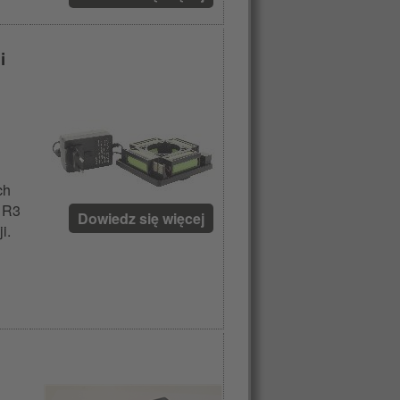
i
ch
 R3
Dowiedz się więcej
i.