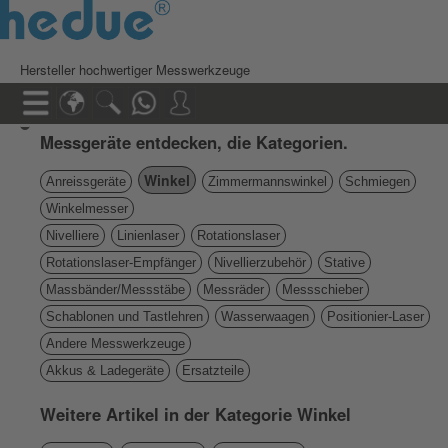
Hersteller hochwertiger Messwerkzeuge
Messgeräte entdecken, die Kategorien.
Winkel
Anreissgeräte
Zimmermannswinkel
Schmiegen
Winkelmesser
Nivelliere
Linienlaser
Rotationslaser
Rotationslaser-Empfänger
Nivellierzubehör
Stative
Massbänder/Messstäbe
Messräder
Messschieber
Schablonen und Tastlehren
Wasserwaagen
Positionier-Laser
Andere Messwerkzeuge
Akkus & Ladegeräte
Ersatzteile
Weitere Artikel in der Kategorie Winkel