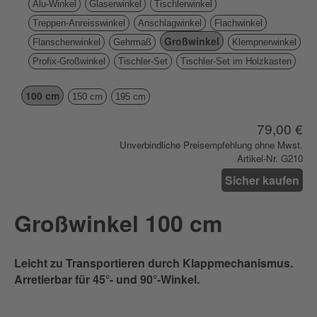
Alu-Winkel
Glaserwinkel
Tischlerwinkel
Treppen-Anreisswinkel
Anschlagwinkel
Flachwinkel
Großwinkel
Flanschenwinkel
Gehrmaß
Klempnerwinkel
Profix-Großwinkel
Tischler-Set
Tischler-Set im Holzkasten
100 cm
150 cm
195 cm
79,00 €
Unverbindliche Preisempfehlung ohne Mwst.
Artikel-Nr. G210
Sicher kaufen
Großwinkel 100 cm
Leicht zu Transportieren durch Klappmechanismus.
Arretierbar für 45°- und 90°-Winkel.