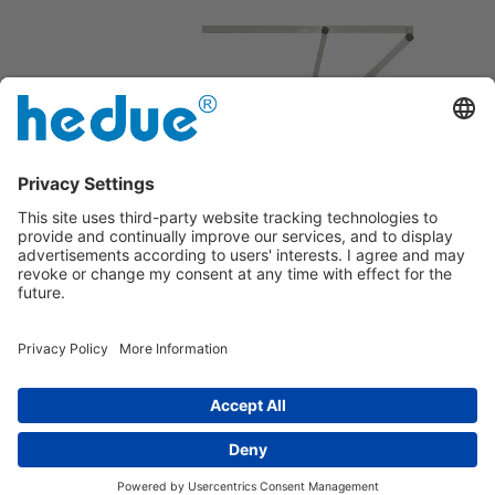
Zusammenklappbar
Einstellbar für 45° und 90°
Impressum
|
über uns
|
Datenschutzerklärung