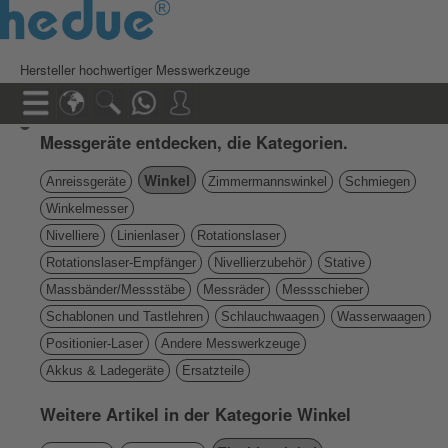
Hersteller hochwertiger Messwerkzeuge
Messgeräte entdecken, die Kategorien.
Winkel
Anreissgeräte
Zimmermannswinkel
Schmiegen
Winkelmesser
Nivelliere
Linienlaser
Rotationslaser
Rotationslaser-Empfänger
Nivellierzubehör
Stative
Massbänder/Messstäbe
Messräder
Messschieber
Schablonen und Tastlehren
Schlauchwaagen
Wasserwaagen
Positionier-Laser
Andere Messwerkzeuge
Akkus & Ladegeräte
Ersatzteile
Weitere Artikel in der Kategorie Winkel