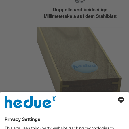
Doppelte und beidseitige
Millimeterskala auf dem Stahlblatt
Mit Messingbeschlag