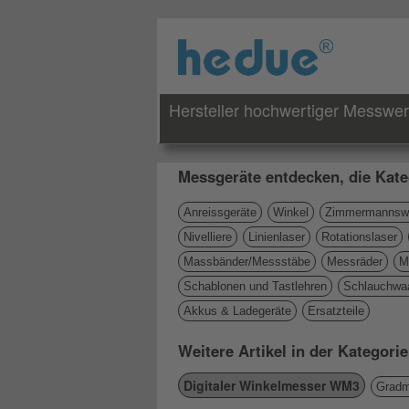
Hersteller hochwertiger Messwe
Messgeräte entdecken, die Kate
Anreissgeräte
Winkel
Zimmermannswi
Nivelliere
Linienlaser
Rotationslaser
Massbänder/Messstäbe
Messräder
M
Schablonen und Tastlehren
Schlauchwa
Akkus & Ladegeräte
Ersatzteile
Weitere Artikel in der Kategor
Digitaler Winkelmesser WM3
Gradm