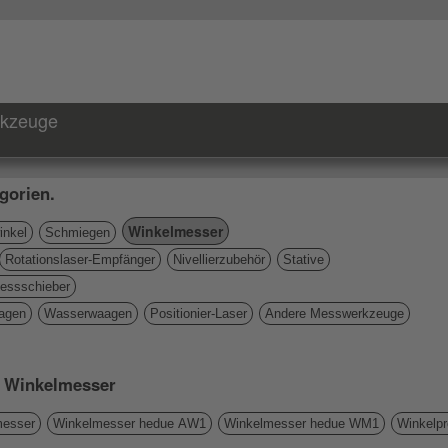
rkzeuge
gorien.
Winkelmesser
nkel
Schmiegen
Rotationslaser-Empfänger
Nivellierzubehör
Stative
essschieber
agen
Wasserwaagen
Positionier-Laser
Andere Messwerkzeuge
ie Winkelmesser
esser
Winkelmesser hedue AW1
Winkelmesser hedue WM1
Winkelpr