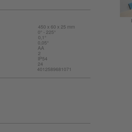
450 x 60 x 25 mm
0° - 225°
0,1°
0,05°
AA
2
IP54
24
4012589681071