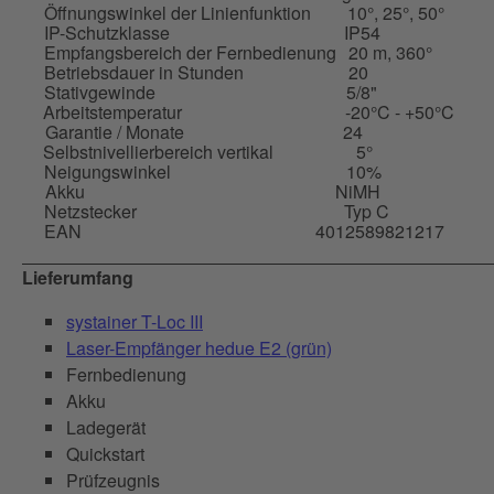
Öffnungswinkel der Linienfunktion
10°, 25°, 50°
IP-Schutzklasse
IP54
Empfangsbereich der Fernbedienung
20 m, 360°
Betriebsdauer in Stunden
20
Stativgewinde
5/8"
Arbeitstemperatur
-20°C - +50°C
Garantie / Monate
24
Selbstnivellierbereich vertikal
5°
Neigungswinkel
10%
Akku
NiMH
Netzstecker
Typ C
EAN
4012589821217
Lieferumfang
systainer T-Loc III
Laser-Empfänger hedue E2 (grün)
Fernbedienung
Akku
Ladegerät
Quickstart
Prüfzeugnis