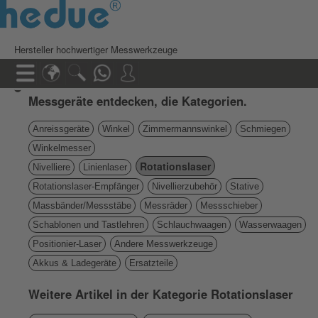
Hersteller hochwertiger Messwerkzeuge
Messgeräte entdecken, die Kategorien.
Anreissgeräte
Winkel
Zimmermannswinkel
Schmiegen
Winkelmesser
Rotationslaser
Nivelliere
Linienlaser
Rotationslaser-Empfänger
Nivellierzubehör
Stative
Massbänder/Messstäbe
Messräder
Messschieber
Schablonen und Tastlehren
Schlauchwaagen
Wasserwaagen
Positionier-Laser
Andere Messwerkzeuge
Akkus & Ladegeräte
Ersatzteile
Weitere Artikel in der Kategorie Rotationslaser