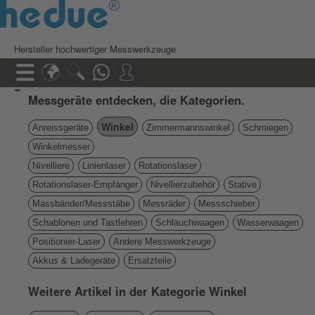
Hersteller hochwertiger Messwerkzeuge
Messgeräte entdecken, die Kategorien.
Winkel
Anreissgeräte
Zimmermannswinkel
Schmiegen
Winkelmesser
Nivelliere
Linienlaser
Rotationslaser
Rotationslaser-Empfänger
Nivellierzubehör
Stative
Massbänder/Messstäbe
Messräder
Messschieber
Schablonen und Tastlehren
Schlauchwaagen
Wasserwaagen
Positionier-Laser
Andere Messwerkzeuge
Akkus & Ladegeräte
Ersatzteile
Weitere Artikel in der Kategorie Winkel