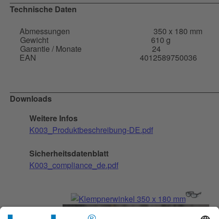
Technische Daten
Abmessungen
350 x 180 mm
Gewicht
610 g
Garantie / Monate
24
EAN
4012589750036
Downloads
Weitere Infos
K003_Produktbeschreibung-DE.pdf
Sicherheitsdatenblatt
K003_compliance_de.pdf