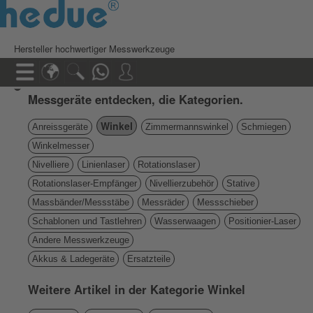
Hersteller hochwertiger Messwerkzeuge
Messgeräte entdecken, die Kategorien.
Winkel
Anreissgeräte
Zimmermannswinkel
Schmiegen
Winkelmesser
Nivelliere
Linienlaser
Rotationslaser
Rotationslaser-Empfänger
Nivellierzubehör
Stative
Massbänder/Messstäbe
Messräder
Messschieber
Schablonen und Tastlehren
Wasserwaagen
Positionier-Laser
Andere Messwerkzeuge
Akkus & Ladegeräte
Ersatzteile
Weitere Artikel in der Kategorie Winkel