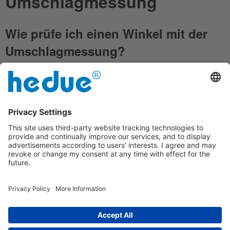
Umschlagmessung
Wie prüfe ich einen Winkel mit der
Umschlagmessung?
Die Umschlagmessung, oft auch als Umschlagverfahren
bezeichnet, ist eine sehr einfache und genaue Methode, um
die Genauigkeit eines 90°-Winkels zu überprüfen. Die
Umschlagmessung ist deshalb so genau, weil die
Genauigkeit der Messung nicht von einem zweiten Prüfwinkel
abhängt. Für dieses einfache Verfahren genügen eine Platte
mit gerader Kante, ein Bleistift und eine Schieblehre. Mit
dieser Methode können alle Winkel geprüft werden, z.B.
Zimmermannswinkel, Tischlerwinkel, Schlosserwinkel,
Maurerwinkel und viele mehr.
Wie geht das?