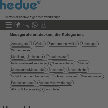
Hersteller hochwertiger Messwerkzeuge
Messgeräte entdecken, die Kategorien.
Anreissgeräte
Winkel
Zimmermannswinkel
Schmiegen
Winkelmesser
Nivelliere
Linienlaser
Rotationslaser
Rotationslaser-Empfänger
Nivellierzubehör
Stative
Massbänder/Messstäbe
Messräder
Messschieber
Schablonen und Tastlehren
Schlauchwaagen
Wasserwaagen
Positionier-Laser
Andere Messwerkzeuge
Akkus & Ladegeräte
Ersatzteile