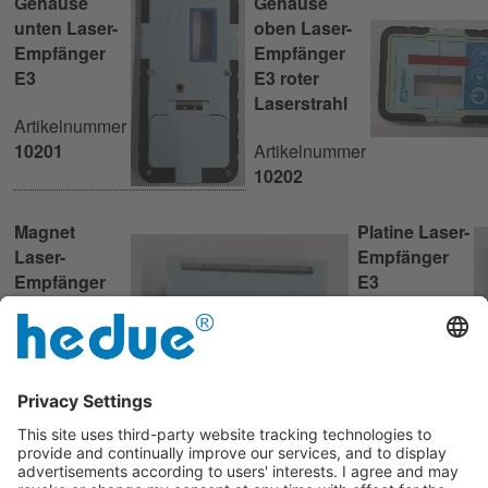
Gehäuse
Gehäuse
unten Laser-
oben Laser-
Empfänger
Empfänger
E3
E3 roter
Laserstrahl
Artikelnummer
10201
Artikelnummer
10202
Magnet
Platine Laser-
Laser-
Empfänger
Empfänger
E3
E3
Artikelnummer
Artikelnummer
10204
10203
Klammer für Laser-
Empfänger hedue E2 und