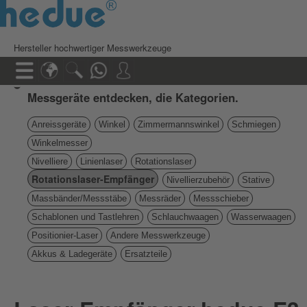
Hersteller hochwertiger Messwerkzeuge
Messgeräte entdecken, die Kategorien.
Anreissgeräte
Winkel
Zimmermannswinkel
Schmiegen
Winkelmesser
Nivelliere
Linienlaser
Rotationslaser
Rotationslaser-Empfänger
Nivellierzubehör
Stative
Massbänder/Messstäbe
Messräder
Messschieber
Schablonen und Tastlehren
Schlauchwaagen
Wasserwaagen
Positionier-Laser
Andere Messwerkzeuge
Akkus & Ladegeräte
Ersatzteile