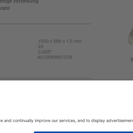
lebige Verzinkung
stahl
1000 x 380 x 1,5 mm
24
0,028°
4012589861039
S
-DE.pdf