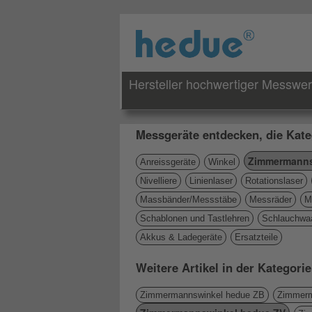
Hersteller hochwertiger Messwe
Messgeräte entdecken, die Kate
Zimmermanns
Anreissgeräte
Winkel
Nivelliere
Linienlaser
Rotationslaser
Massbänder/Messstäbe
Messräder
M
Schablonen und Tastlehren
Schlauchwa
Akkus & Ladegeräte
Ersatzteile
Weitere Artikel in der Katego
Zimmermannswinkel hedue ZB
Zimmerm