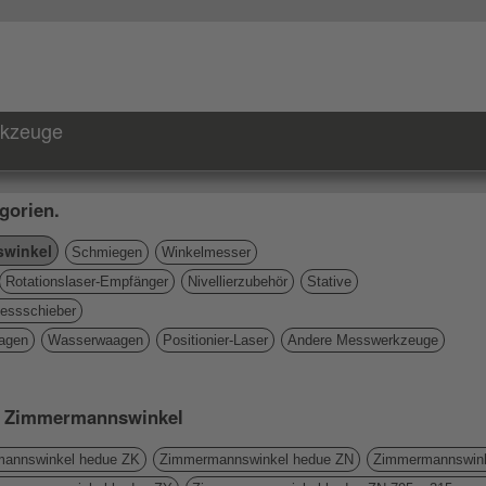
rkzeuge
gorien.
winkel
Schmiegen
Winkelmesser
Rotationslaser-Empfänger
Nivellierzubehör
Stative
essschieber
agen
Wasserwaagen
Positionier-Laser
Andere Messwerkzeuge
rie Zimmermannswinkel
annswinkel hedue ZK
Zimmermannswinkel hedue ZN
Zimmermannswink