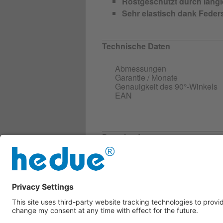
Rostgeschützt durch lang
Sehr elastisch dank Feder
Technische Daten
Abmessungen
Garantie / Monate
Genauigkeit des 90°-Winkels
EAN
Downloads
Weitere Infos
V103_Produktbeschreibung
Sicherheitsdatenblatt
V103_compliance_de.pdf