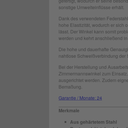
gefertigt, wodurch er seine beson
sonstige Umwelteinflüsse erhält.
Dank des verwendeten Federstahls
hohe Elastizität, wodurch er sic
lässt. Der Winkel kann somit pro
werden und kehrt anschließend i
Die hohe und dauerhafte Genauigk
nahtlose Schweißverbindung der S
Bei der Herstellung und Ausarbe
Zimmermannswinkel zum Einsatz. 
ausgerichtet werden. Zudem eigne
Bemaßung.
Garantie / Monate: 24
Merkmale
Aus gehärtetem Stahl