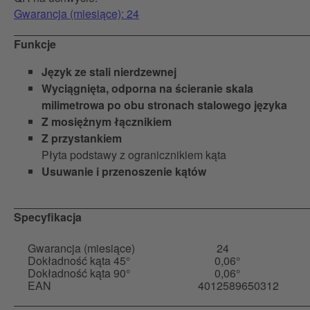
Gwarancja (miesiące): 24
Funkcje
Język ze stali nierdzewnej
Wyciągnięta, odporna na ścieranie skala
milimetrowa po obu stronach stalowego języka
Z mosiężnym łącznikiem
Z przystankiem
Płyta podstawy z ogranicznikiem kąta
Usuwanie i przenoszenie kątów
Specyfikacja
Gwarancja (miesiące)
24
Dokładność kąta 45°
0,06°
Dokładność kąta 90°
0,06°
EAN
4012589650312