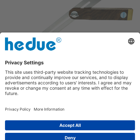
Usuwanie i przenoszenie kątów
Wyciągnięta, odporna na ścieranie
skala milimetrowa po obu stronach
stalowego języka