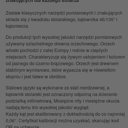
znakujących dla każdego stolarza
Zestaw klasycznych narzędzi pomiarowych i znakujących
składa się z kwadratu stolarskiego, kątownika 45/135° i
kątomierza.
Do produkcji tych wysokiej jakości narzędzi pomiarowych
używamy szlachetnego drewna orzechowego. Orzech
włoski pochodzi z całej Europy i rośnie w ciepłych
miejscach. Charakteryzuje się żywym usłojeniem i kolorem
od jasnego do czarno-brązowego. Orzech jest drewnem
stabilnym wymiarowo, które wypacza się w niewielkim
stopniu i jest łatwe w obróbce.
Stalowe języki są wykonane ze stali nierdzewnej, a
kątownik stolarski jest oznaczony odporną na ścieranie
podziałką milimetrową. Mosiężne nity i mosiężne okucia
nadają temu trio wysokiej jakości wygląd.
Każdy kąt jest skalibrowany z dokładnością do co najmniej
0,06°. Certyfikat kalibracji można uzyskać, skanując kod
QR na uchwycie.