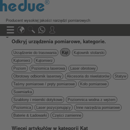
Producent wysokiej jakości narzędzi pomiarowych
Odkryj urządzenia pomiarowe, kategorie.
Kąt
Urządzenie do trasowania
Kątownik stolarski
Kątomierz
Kątomierz
Poziom
Poziomica laserowa
Laser obrotowy
Obrotowy odbiornik laserowy
Akcesoria do niwelatorów
Statyw
Taśmy pomiarowe / pręty pomiarowe
Koło pomiarowe
Suwmiarka
Szablony i mierniki dotykowe
Poziomnica wodna z wężem
Poziomica
Laser pozycjonujący
Inne narzędzia pomiarowe
Baterie & Ładowarki
Części zamienne
Więcej artykułów w kategorii Kąt