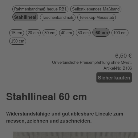
Rahmenbandmaß hedue RB1
Selbstklebendes Maßband
Stahllineal
Taschenbandmaß
Teleskop-Messstab
60 cm
15 cm
20 cm
30 cm
40 cm
50 cm
100 cm
150 cm
6,50 €
Unverbindliche Preisempfehlung ohne Mwst.
Artikel-Nr. B106
Sicher kaufen
Stahllineal 60 cm
Widerstandsfähige und gut ablesbare Lineale zum
messen, zeichnen und zuschneiden.