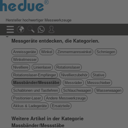
Hersteller hochwertiger Messwerkzeuge
Messgeräte entdecken, die Kategorien.
Anreissgeräte
Winkel
Zimmermannswinkel
Schmiegen
Winkelmesser
Nivelliere
Linienlaser
Rotationslaser
Rotationslaser-Empfänger
Nivellierzubehör
Stative
Massbänder/Messstäbe
Messräder
Messschieber
Schablonen und Tastlehren
Schlauchwaagen
Wasserwaagen
Positionier-Laser
Andere Messwerkzeuge
Akkus & Ladegeräte
Ersatzteile
Weitere Artikel in der Kategorie
Massbänder/Messstäbe