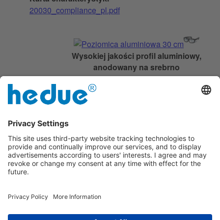
20030_compliance_pl.pdf
Wysokiej jakości profil aluminiowy,
anodowany na srebrno
Z libellą poziomą i pionową