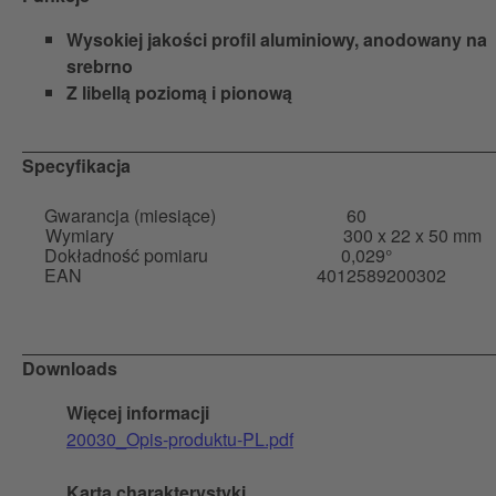
Wysokiej jakości profil aluminiowy, anodowany na
srebrno
Z libellą poziomą i pionową
Specyfikacja
Gwarancja (miesiące)
60
Wymiary
300 x 22 x 50 mm
Dokładność pomiaru
0,029°
EAN
4012589200302
Downloads
Więcej informacji
20030_Opis-produktu-PL.pdf
Karta charakterystyki