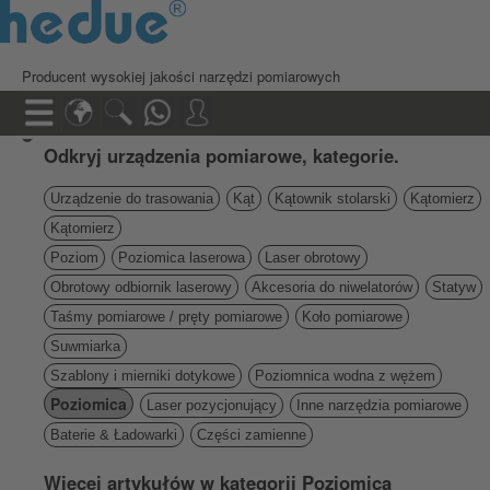
Producent wysokiej jakości narzędzi pomiarowych
Odkryj urządzenia pomiarowe, kategorie.
Urządzenie do trasowania
Kąt
Kątownik stolarski
Kątomierz
Kątomierz
Poziom
Poziomica laserowa
Laser obrotowy
Obrotowy odbiornik laserowy
Akcesoria do niwelatorów
Statyw
Taśmy pomiarowe / pręty pomiarowe
Koło pomiarowe
Suwmiarka
Szablony i mierniki dotykowe
Poziomnica wodna z wężem
Poziomica
Laser pozycjonujący
Inne narzędzia pomiarowe
Baterie & Ładowarki
Części zamienne
Więcej artykułów w kategorii Poziomica