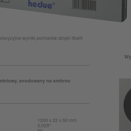
ecyzyjne wyniki pomiarów dzięki libelli
Wys
luminiowy, anodowany na srebrno
ą
1200 x 22 x 50 mm
0,029°
60