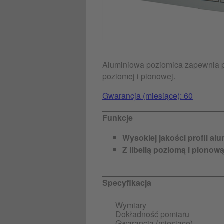
Aluminiowa poziomica zapewnia pr
poziomej i pionowej.
Gwarancja (miesiące): 60
Funkcje
Wysokiej jakości profil a
Z libellą poziomą i pionow
Specyfikacja
Wymiary
Dokładność pomiaru
Gwarancja (miesiące)