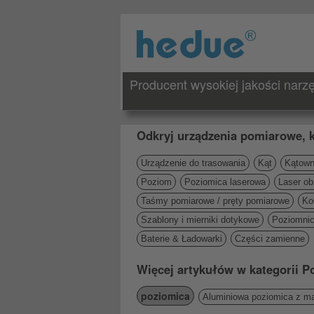
Producent wysokiej jakości nar
Odkryj urządzenia pomiarowe, k
Urządzenie do trasowania
Kąt
Kątowni
Poziom
Poziomica laserowa
Laser ob
Taśmy pomiarowe / pręty pomiarowe
Ko
Szablony i mierniki dotykowe
Poziomni
Baterie & Ładowarki
Części zamienne
Więcej artykułów w kategorii P
poziomica
Aluminiowa poziomica z 