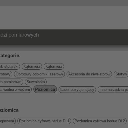
zędzi pomiarowych
ategorie.
k stolarski
Kątomierz
Kątomierz
rotowy
Obrotowy odbiornik laserowy
Akcesoria do niwelatorów
Statyw
ło pomiarowe
Suwmiarka
Poziomica
ca wodna z wężem
Laser pozycjonujący
Inne narzędzia 
oziomica
magnesem
Poziomica cyfrowa hedue DL1
Poziomica cyfrowa hedue DL2