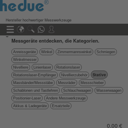
Hersteller hochwertiger Messwerkzeuge
Messgeräte entdecken, die Kategorien.
Anreissgeräte
Winkel
Zimmermannswinkel
Schmiegen
Winkelmesser
Nivelliere
Linienlaser
Rotationslaser
Stative
Rotationslaser-Empfänger
Nivellierzubehör
Massbänder/Messstäbe
Messräder
Messschieber
Schablonen und Tastlehren
Schlauchwaagen
Wasserwaagen
Positionier-Laser
Andere Messwerkzeuge
Akkus & Ladegeräte
Ersatzteile
0,00 €