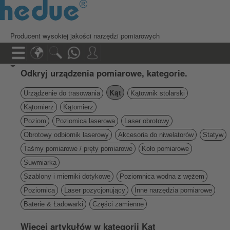
Producent wysokiej jakości narzędzi pomiarowych
Odkryj urządzenia pomiarowe, kategorie.
Kąt
Urządzenie do trasowania
Kątownik stolarski
Kątomierz
Kątomierz
Poziom
Poziomica laserowa
Laser obrotowy
Obrotowy odbiornik laserowy
Akcesoria do niwelatorów
Statyw
Taśmy pomiarowe / pręty pomiarowe
Koło pomiarowe
Suwmiarka
Szablony i mierniki dotykowe
Poziomnica wodna z wężem
Poziomica
Laser pozycjonujący
Inne narzędzia pomiarowe
Baterie & Ładowarki
Części zamienne
Więcej artykułów w kategorii Kąt