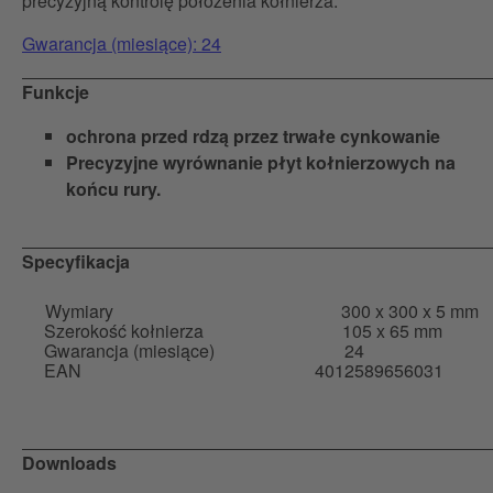
precyzyjną kontrolę położenia kołnierza.
Gwarancja (miesiące): 24
Funkcje
ochrona przed rdzą przez trwałe cynkowanie
Precyzyjne wyrównanie płyt kołnierzowych na
końcu rury.
Specyfikacja
Wymiary
300 x 300 x 5 mm
Szerokość kołnierza
105 x 65 mm
Gwarancja (miesiące)
24
EAN
4012589656031
Downloads