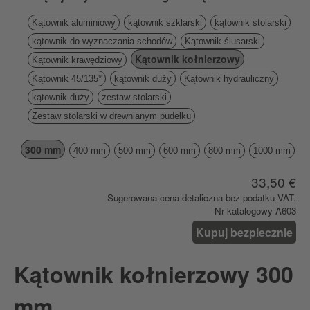
Kątownik aluminiowy
kątownik szklarski
kątownik stolarski
kątownik do wyznaczania schodów
Kątownik ślusarski
Kątownik kołnierzowy
Kątownik krawędziowy
Kątownik 45/135°
kątownik duży
Kątownik hydrauliczny
kątownik duży
zestaw stolarski
Zestaw stolarski w drewnianym pudełku
300 mm
400 mm
500 mm
600 mm
800 mm
1000 mm
33,50 €
Sugerowana cena detaliczna bez podatku VAT.
Nr katalogowy A603
Kupuj bezpiecznie
Kątownik kołnierzowy 300
mm