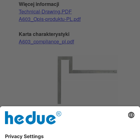
Więcej informacji
Technical-Drawing.PDF
A603_Opis-produktu-PL.pdf
Karta charakterystyki
A603_compliance_pl.pdf
ochrona przed rdzą przez trwałe
cynkowanie