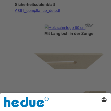
Sicherheitsdatenblatt
A861_compliance_de.pdf
Mit Langloch in der Zunge