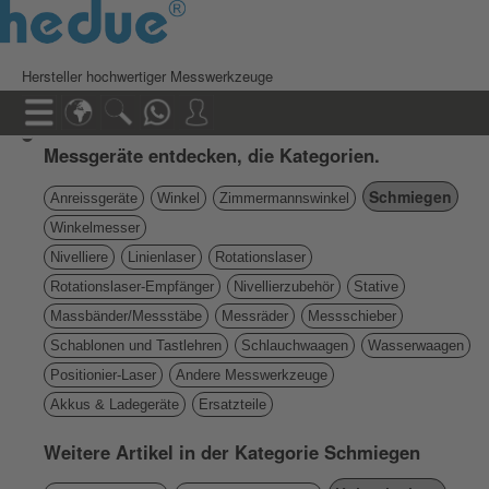
Hersteller hochwertiger Messwerkzeuge
Messgeräte entdecken, die Kategorien.
Schmiegen
Anreissgeräte
Winkel
Zimmermannswinkel
Winkelmesser
Nivelliere
Linienlaser
Rotationslaser
Rotationslaser-Empfänger
Nivellierzubehör
Stative
Massbänder/Messstäbe
Messräder
Messschieber
Schablonen und Tastlehren
Schlauchwaagen
Wasserwaagen
Positionier-Laser
Andere Messwerkzeuge
Akkus & Ladegeräte
Ersatzteile
Weitere Artikel in der Kategorie Schmiegen