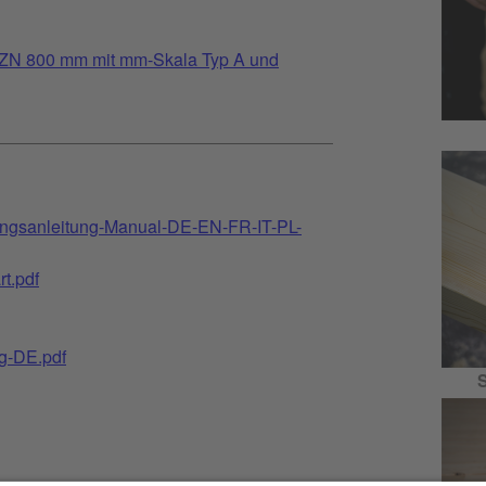
ZN 800 mm mit mm-Skala Typ A und
ungsanleitung-Manual-DE-EN-FR-IT-PL-
t.pdf
g-DE.pdf
S