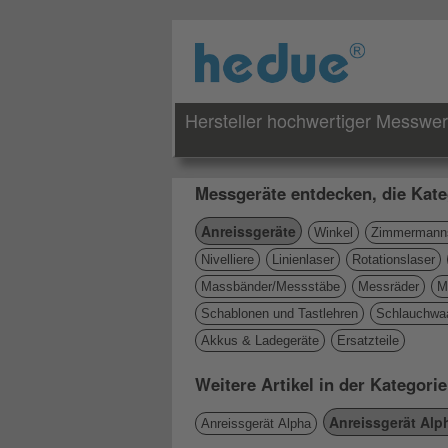
Hersteller hochwertiger Messwe
Messgeräte entdecken, die Kate
Anreissgeräte
Winkel
Zimmermanns
Nivelliere
Linienlaser
Rotationslaser
Massbänder/Messstäbe
Messräder
M
Schablonen und Tastlehren
Schlauchwa
Akkus & Ladegeräte
Ersatzteile
Weitere Artikel in der Kategori
Anreissgerät Alp
Anreissgerät Alpha