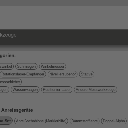
rkzeuge
gorien.
winkel
Schmiegen
Winkelmesser
Rotationslaser-Empfänger
Nivellierzubehör
Stative
essschieber
agen
Wasserwaagen
Positionier-Laser
Andere Messwerkzeuge
e Anreissgeräte
ha Set
Anreißschablone (Markierhilfe)
Dämmstofflehre
Doppel-Alpha