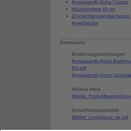
Anreissgerät Alpha Classic
Holzschmiege 50 cm
Zimmermannswinkel hedue 
Anreißlöcher
Downloads
Bedienungsanleitungen
Anreissgerät-Alpha-Bedien
RO.pdf
Anreissgerät-Alpha-Quickstar
Weitere Infos
M900d_Produktbeschreibun
Sicherheitsdatenblatt
M900d_compliance_de.pdf