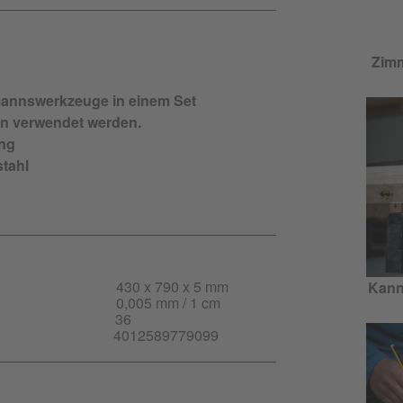
Zimm
annswerkzeuge in einem Set
en verwendet werden.
ung
stahl
430 x 790 x 5 mm
Kann
0,005 mm / 1 cm
36
4012589779099